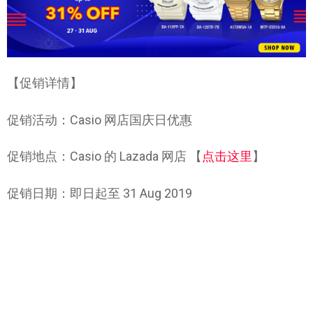
【促销详情】
促销活动：Casio 网店国庆日优惠
促销地点：Casio 的 Lazada 网店 【
点击这里
】
促销日期：即日起至 31 Aug 2019