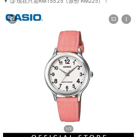
▼ ③ 现在只需RM155.25（原价 RM225）！