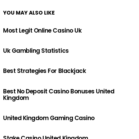
YOU MAY ALSO LIKE
Most Legit Online Casino Uk
Uk Gambling Statistics
Best Strategies For Blackjack
Best No Deposit Casino Bonuses United
Kingdom
United Kingdom Gaming Casino
Stake Casino United Kingdom