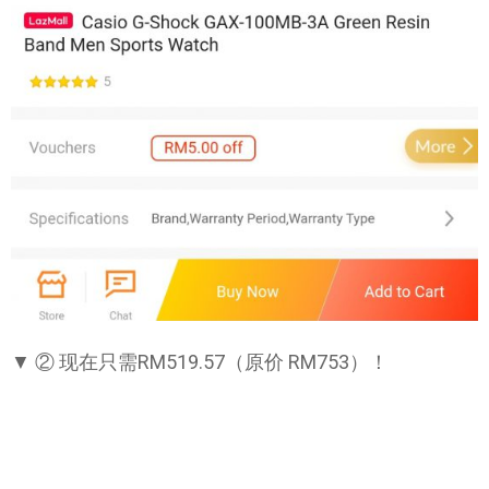
▼ ② 现在只需RM519.57（原价 RM753）！