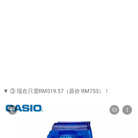
▼ ③ 现在只需RM519.57（原价 RM753）！