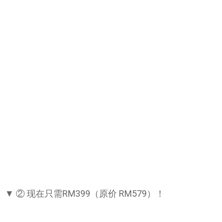
▼ ② 现在只需RM399（原价 RM579）！