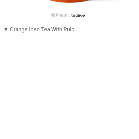
照片来源：
tealive
▼ Orange Iced Tea With Pulp