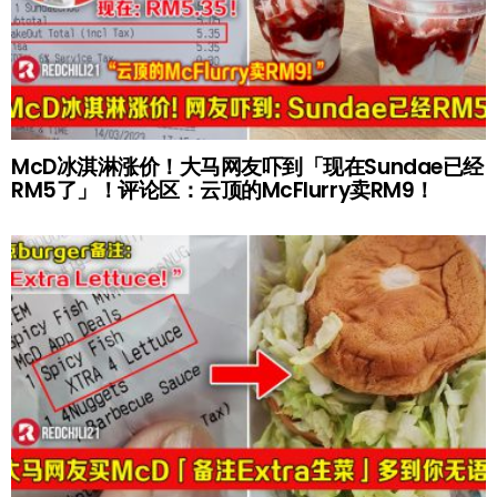
McD冰淇淋涨价！大马网友吓到「现在Sundae已经
RM5了」！评论区：云顶的McFlurry卖RM9！