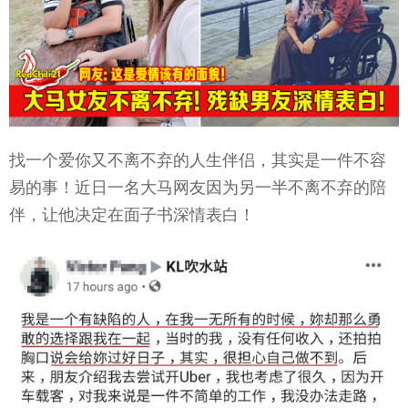
找一个爱你又不离不弃的人生伴侣，其实是一件不容
易的事！近日一名大马网友因为另一半不离不弃的陪
伴，让他决定在面子书深情表白！