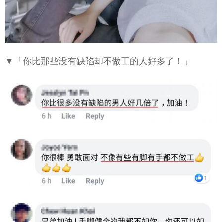
▼「你比那些没有缺陷却不做工的人好多了！」