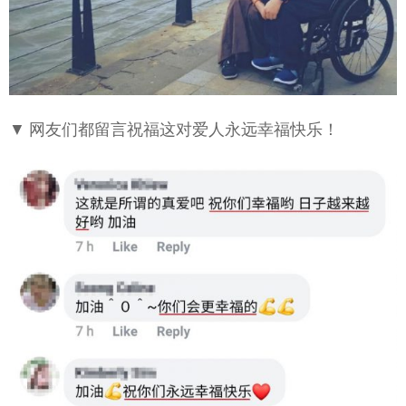
▼ 网友们都留言祝福这对爱人永远幸福快乐！