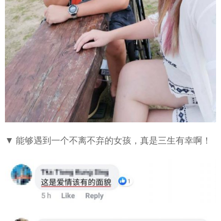
▼ 能够遇到一个不离不弃的女孩，真是三生有幸啊！