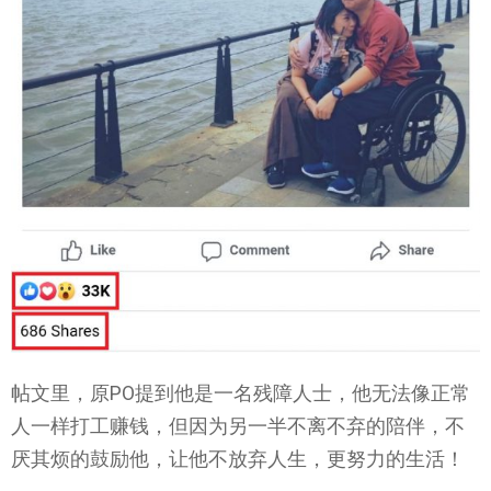
帖文里，原PO提到他是一名残障人士，他无法像正常
人一样打工赚钱，但因为另一半不离不弃的陪伴，不
厌其烦的鼓励他，让他不放弃人生，更努力的生活！