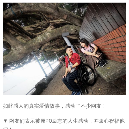
如此感人的真实爱情故事，感动了不少网友！
▼ 网友们表示被原PO励志的人生感动，并衷心祝福他