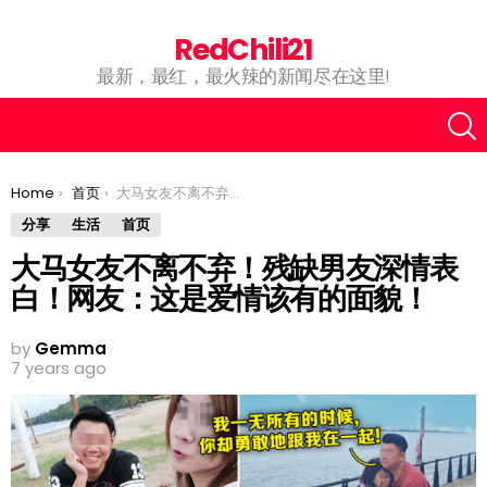
RedChili21
最新，最红，最火辣的新闻尽在这里!
You are here:
Home
首页
大马女友不离不弃！残缺男友深情表白！网友：这是爱情该有的面貌！
分享
生活
首页
大马女友不离不弃！残缺男友深情表
白！网友：这是爱情该有的面貌！
by
Gemma
7 years ago