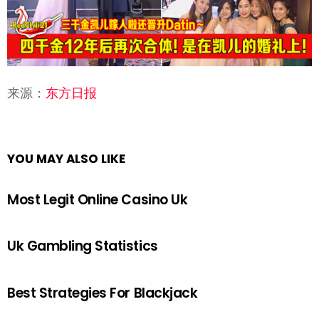
来源：
东方日报
YOU MAY ALSO LIKE
Most Legit Online Casino Uk
Uk Gambling Statistics
Best Strategies For Blackjack