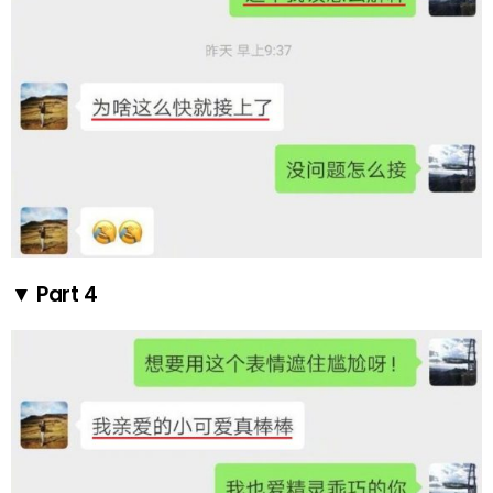
▼ Part 4