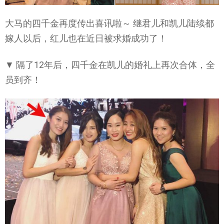
大马的四千金再度传出喜讯啦～ 继君儿和凯儿陆续都
嫁人以后，红儿也在近日被求婚成功了！
▼ 隔了12年后，四千金在凯儿的婚礼上再次合体，全
员到齐！