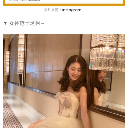
照片来源：
Instagram
▼ 女神范十足啊～