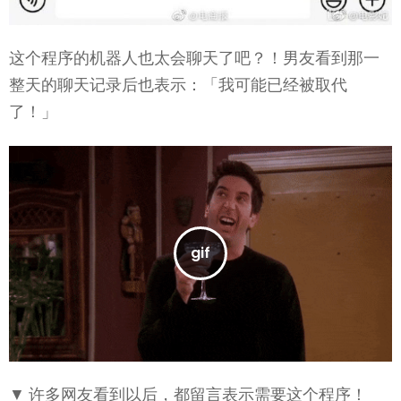
这个程序的机器人也太会聊天了吧？！男友看到那一
整天的聊天记录后也表示：「我可能已经被取代
了！」
▼ 许多网友看到以后，都留言表示需要这个程序！