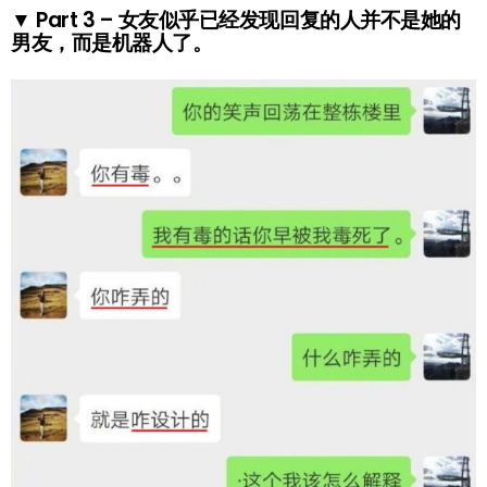
▼ Part 3 – 女友似乎已经发现回复的人并不是她的
男友，而是机器人了。