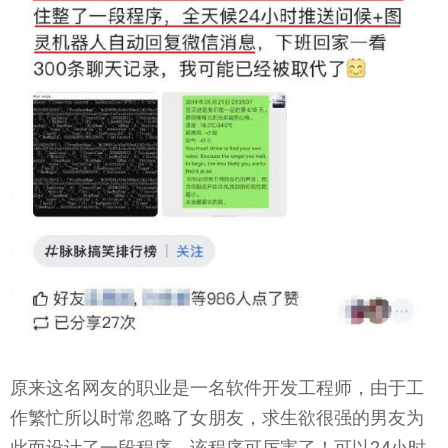
原来这名网友的职业是一名软件开发工程师，由于工
作繁忙所以时常忽略了女朋友，求生欲很强的男友为
此而设计了一段程序。该程序可厉害了！可以24小时