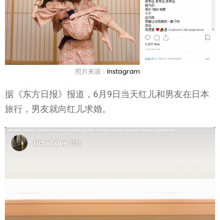
照片来源：
Instagram
据《东方日报》报道，6月9日当天红儿和男友在日本
旅行，男友就向红儿求婚。