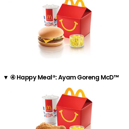
▼ ④ Happy Meal®: Ayam Goreng McD™