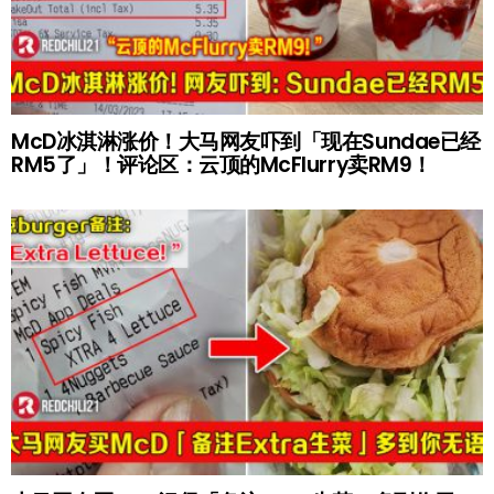
McD冰淇淋涨价！大马网友吓到「现在Sundae已经
RM5了」！评论区：云顶的McFlurry卖RM9！