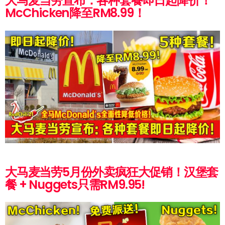
大马麦当劳宣布：各种套餐即日起降价！
McChicken降至RM8.99！
大马麦当劳5月份外卖疯狂大促销！汉堡套
餐 + Nuggets只需RM9.95!