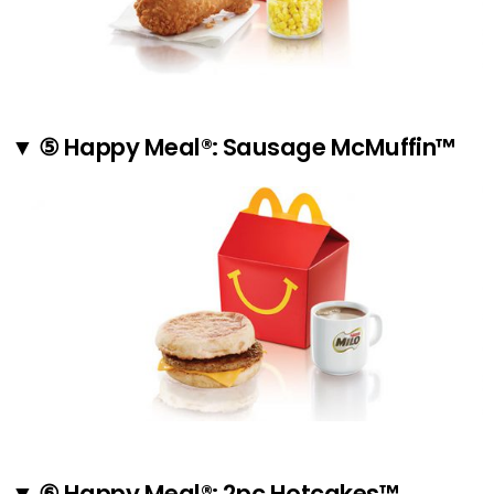
▼ ⑤ Happy Meal®: Sausage McMuffin™
▼ ⑥ Happy Meal®: 2pc Hotcakes™