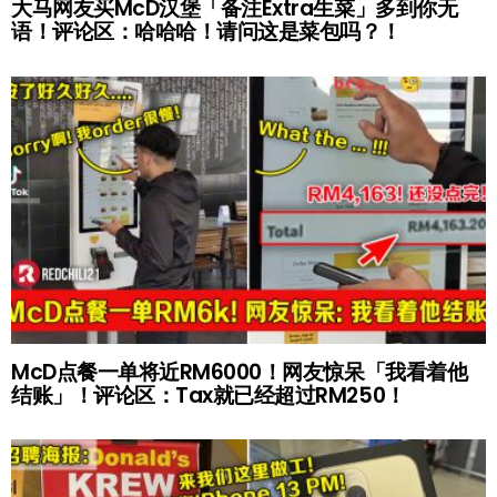
大马网友买McD汉堡「备注Extra生菜」多到你无
语！评论区：哈哈哈！请问这是菜包吗？！
McD点餐一单将近RM6000！网友惊呆「我看着他
结账」！评论区：Tax就已经超过RM250！