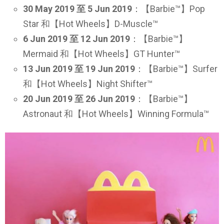
30 May 2019 至 5 Jun 2019
：【Barbie™】Pop
Star 和【Hot Wheels】D-Muscle™
6 Jun 2019 至 12 Jun 2019
：【Barbie™】
Mermaid 和【Hot Wheels】GT Hunter™
13 Jun 2019 至 19 Jun 2019
：【Barbie™】Surfer
和【Hot Wheels】Night Shifter™
20 Jun 2019 至 26 Jun 2019
：【Barbie™】
Astronaut 和【Hot Wheels】Winning Formula™