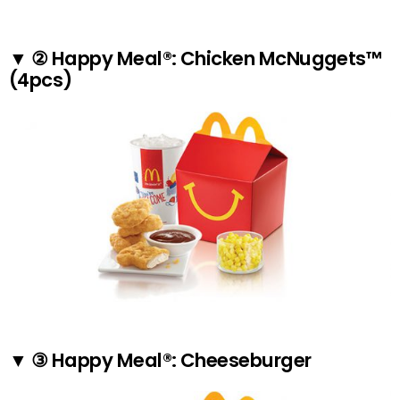
▼ ② Happy Meal®: Chicken McNuggets™
(4pcs)
▼ ③ Happy Meal®: Cheeseburger