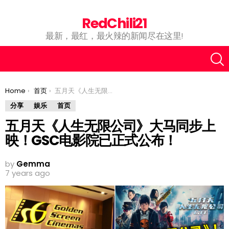
RedChili21
最新，最红，最火辣的新闻尽在这里!
You are here:
Home
首页
五月天《人生无限公司》大马同步上映！GSC电影院已正式公布！
分享
娱乐
首页
五月天《人生无限公司》大马同步上
映！GSC电影院已正式公布！
by
Gemma
7 years ago