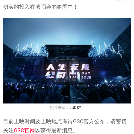
切实的投入在演唱会的氛围中！
照片来源：
JUKSY
目前上映时间及上映地点有待GSC官方公布，请密切
关注
GSC官网
以获得最新消息。