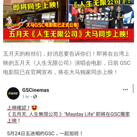
五月天的粉丝们，好消息要告诉你们！即将在台湾上
映的五月天《人生无限公司》演唱会电影，日前 GSC
电影院已在官网宣布，将在大马独家同步上映！