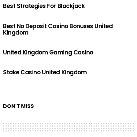
Best Strategies For Blackjack
Best No Deposit Casino Bonuses United
Kingdom
United Kingdom Gaming Casino
Stake Casino United Kingdom
DON'T MISS