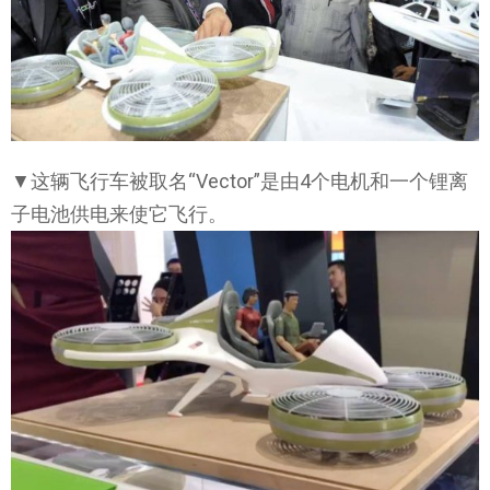
▼这辆飞行车被取名“Vector”是由4个电机和一个锂离
子电池供电来使它飞行。