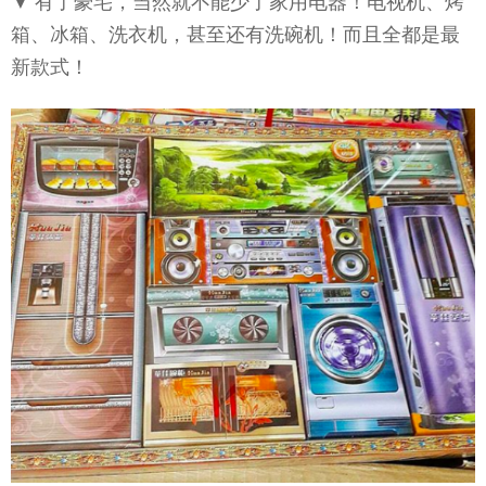
▼ 有了豪宅，当然就不能少了家用电器！电视机、烤
箱、冰箱、洗衣机，甚至还有洗碗机！而且全都是最
新款式！