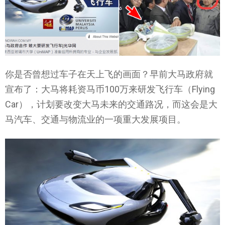
你是否曾想过车子在天上飞的画面？早前大马政府就
宣布了：大马将耗资马币100万来研发飞行车（Flying
Car），计划要改变大马未来的交通路况，而这会是大
马汽车、交通与物流业的一项重大发展项目。