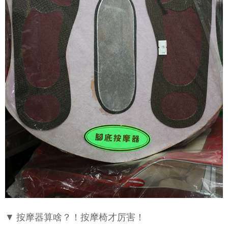
▼ 按摩器算啥？！按摩椅才厉害！