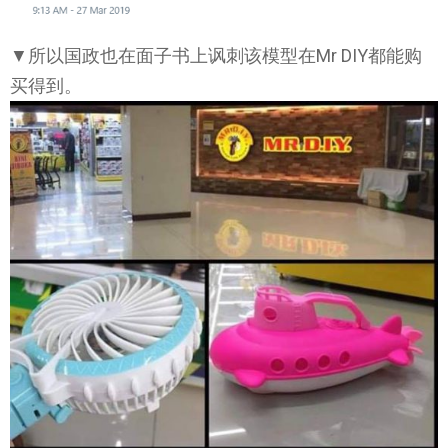
▼所以国政也在面子书上讽刺该模型在Mr DIY都能购
买得到。