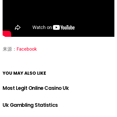
来源：
Facebook
YOU MAY ALSO LIKE
Most Legit Online Casino Uk
Uk Gambling Statistics