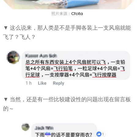
照片来源：
Cfcita
▼ 这么说来，那人类是不是手脚各装上一支风扇就能
飞了？飞人？
▼ 当然，还是有一些比较建设性的问题出现在留言板
的～