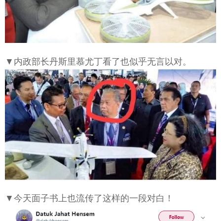
▼内政部长丹斯里慕尤丁看了也似乎无言以对。
▼今天面子书上也流传了这样的一段对白！