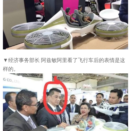
▼经济事务部长 阿兹敏阿里看了飞行车后的表情是这
样的。