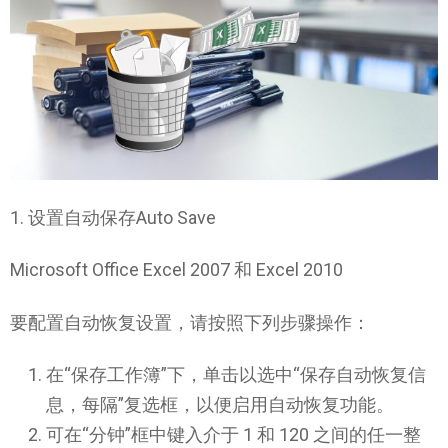
1. 设置自动保存Auto Save
Microsoft Office Excel 2007 和 Excel 2010
要配置自动恢复设置，请按照下列步骤操作：
在“保存工作簿”下，单击以选中“保存自动恢复信
息，每隔”复选框，以便启用自动恢复功能。
可在“分钟”框中键入介于 1 和 120 之间的任一整