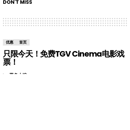
DON'T MISS
优惠
首页
只限今天！免费TGV Cinema电影戏
票！
by
薯条小编
8 years ago