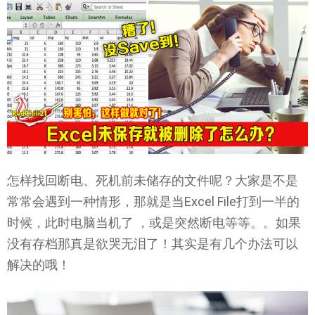
怎样找回断电、死机前未储存的文件呢？大家是不是
常常会遇到一种情形，那就是当Excel File打到一半的
时候，此时电脑当机了 ，或是突然断电等等。。如果
没有存档那真是欲哭无泪了！其实是有几个办法可以
解决的哦！