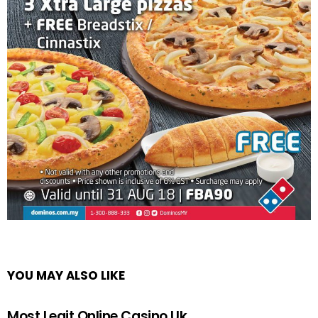
YOU MAY ALSO LIKE
Most Legit Online Casino Uk