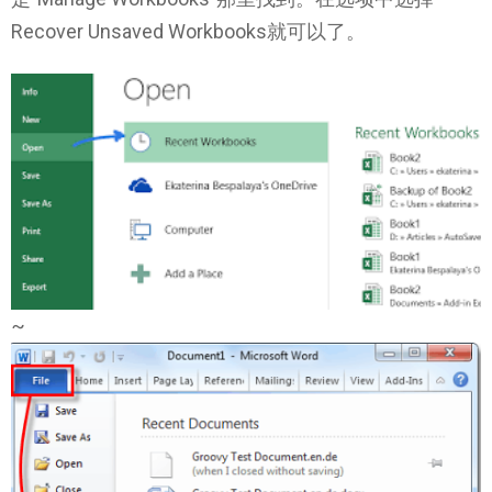
Recover Unsaved Workbooks就可以了。
~