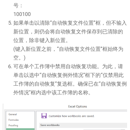
号：
100100
如果单击以清除“自动恢复文件位置”框，但不输入
新位置，则仍会将自动恢复文件保存到已清除的
位置，除非键入新位置。
(键入新位置之前，“自动恢复文件位置”框始终为
空。)
可在单个工作簿中禁用自动恢复功能。为此，请
单击以选中“自动恢复例外情况”框下的“仅禁用此
工作簿的自动恢复”复选框。确保已在“自动恢复例
外情况”框内选中该工作簿的名称。