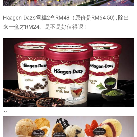
Haagen-Dazs雪糕2盒RM48（原价是RM64.50) , 除出
来一盒才RM24。是不是好值得呢！
~