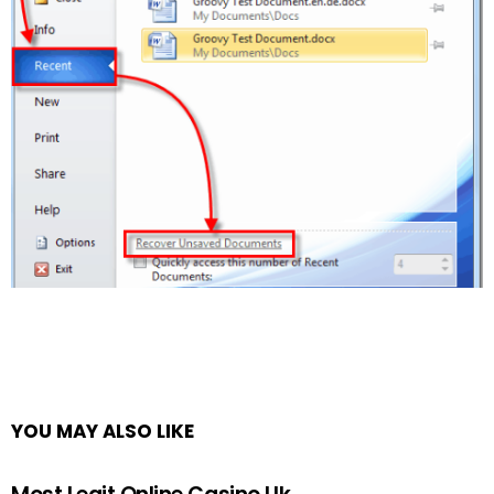
YOU MAY ALSO LIKE