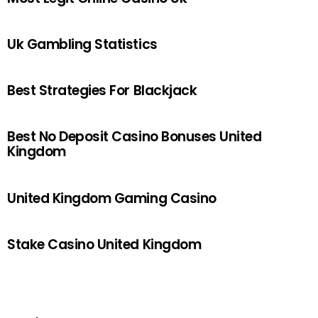
Uk Gambling Statistics
Best Strategies For Blackjack
Best No Deposit Casino Bonuses United
Kingdom
United Kingdom Gaming Casino
Stake Casino United Kingdom