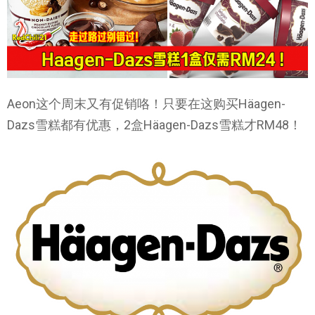
Aeon这个周末又有促销咯！只要在这购买Häagen-
Dazs雪糕都有优惠，2盒Häagen-Dazs雪糕才RM48！