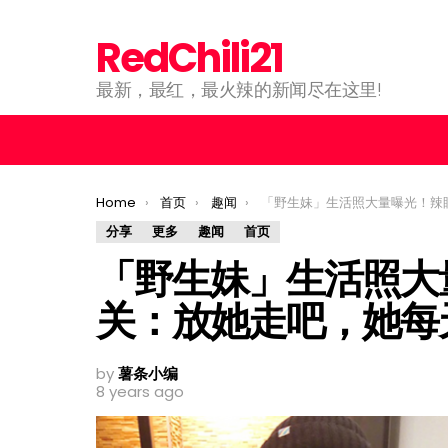
RedChili21
最新，最红，最火辣的新闻尽在这里!
You are here:
Home
首页
趣闻
「野生妹」生活照大量曝光！辣眼睛啊 ！海关：放她走吧，她每天
分享
更多
趣闻
首页
「野生妹」生活照大
关：放她走吧，她每
by
薯条小编
8 years ago