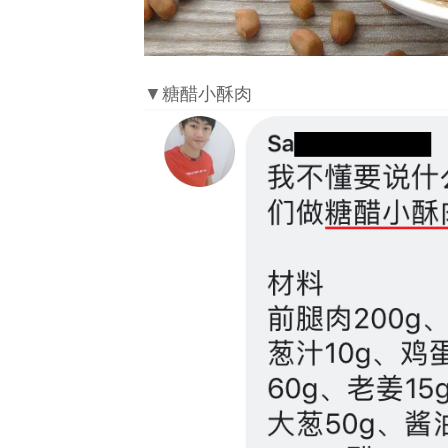
▼糖醋小酥肉