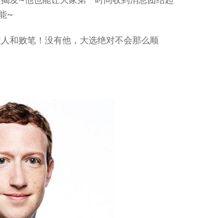
能~
敌人和败笔！没有他，大选绝对不会那么顺
。