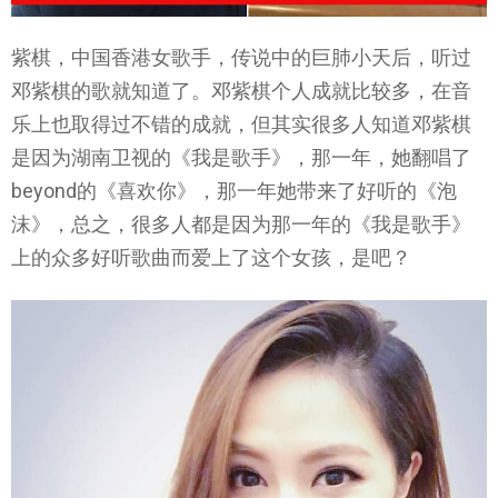
紫棋，中国香港女歌手，传说中的巨肺小天后，听过
邓紫棋的歌就知道了。邓紫棋个人成就比较多，在音
乐上也取得过不错的成就，但其实很多人知道邓紫棋
是因为湖南卫视的《我是歌手》，那一年，她翻唱了
beyond的《喜欢你》，那一年她带来了好听的《泡
沫》，总之，很多人都是因为那一年的《我是歌手》
上的众多好听歌曲而爱上了这个女孩，是吧？