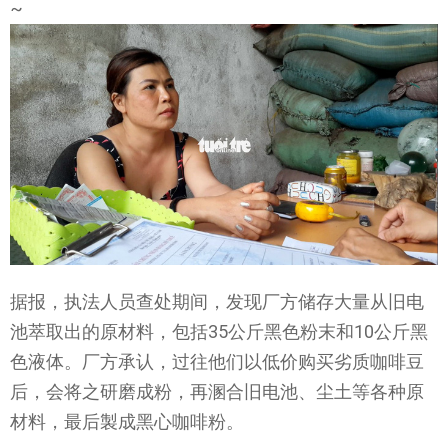
~
据报，执法人员查处期间，发现厂方储存大量从旧电
池萃取出的原材料，包括35公斤黑色粉末和10公斤黑
色液体。厂方承认，过往他们以低价购买劣质咖啡豆
后，会将之研磨成粉，再溷合旧电池、尘土等各种原
材料，最后製成黑心咖啡粉。