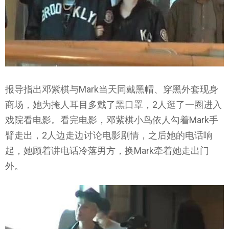
报导指出邓紫棋与Mark当天同戴黑帽、穿黑外套现身
商场，她为掩人耳目多戴了黑口罩，2人逛了一圈进入
戏院看电影。看完电影，邓紫棋小鸟依人勾着Mark手
臂走出，2人边走边讨论电影剧情，之后她的电话响
起，她顾着讲电话冷落男方，换Mark牵着她走出门
外。