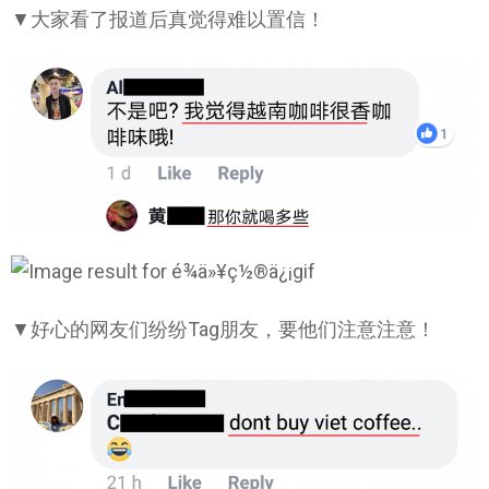
▼大家看了报道后真觉得难以置信！
▼好心的网友们纷纷Tag朋友，要他们注意注意！