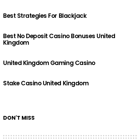
Best Strategies For Blackjack
Best No Deposit Casino Bonuses United
Kingdom
United Kingdom Gaming Casino
Stake Casino United Kingdom
DON'T MISS