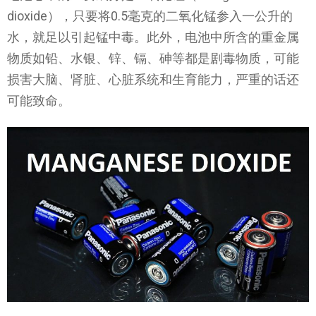
dioxide），只要将0.5毫克的二氧化锰参入一公升的
水，就足以引起锰中毒。此外，电池中所含的重金属
物质如铅、水银、锌、镉、砷等都是剧毒物质，可能
损害大脑、肾脏、心脏系统和生育能力，严重的话还
可能致命。