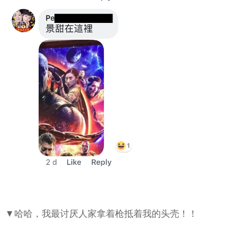
▼哈哈，我最讨厌人家拿着枪抵着我的头壳！！