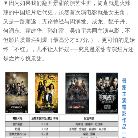
▼因为如果我们翻开景甜的演艺生涯，简直就是火辣
辣的中国烂片近代史，虽然首次演电影就是女主角，
又是一路顺遂，无论曾经与周润发、成龙、甄子丹、
何润东、霍建华、孙红雷、吴镇宇共同主演电影，不
但影片质量烂到爆（最高分才5.7分..），更可怕的是始
终「不红」，几乎让人怀疑——究竟是景甜专演烂片还
是烂片专挑景甜。