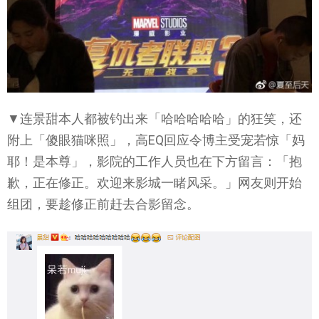
▼连景甜本人都被钓出来「哈哈哈哈哈」的狂笑，还
附上「傻眼猫咪照」，高EQ回应令博主受宠若惊「妈
耶！是本尊」，影院的工作人员也在下方留言：「抱
歉，正在修正。欢迎来影城一睹风采。」网友则开始
组团，要趁修正前赶去合影留念。