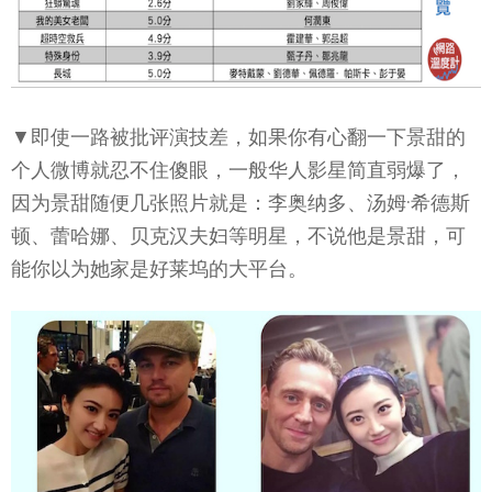
▼即使一路被批评演技差，如果你有心翻一下景甜的
个人微博就忍不住傻眼，一般华人影星简直弱爆了，
因为景甜随便几张照片就是：李奥纳多、汤姆·希德斯
顿、蕾哈娜、贝克汉夫妇等明星，不说他是景甜，可
能你以为她家是好莱坞的大平台。