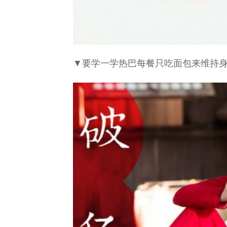
▼要学一学热巴每餐只吃面包来维持