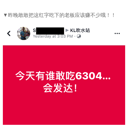
▼昨晚敢敢把这红字吃下的老板应该赚不少哦！！