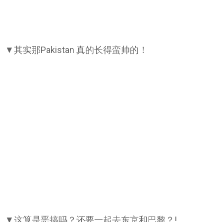
▼其实那Pakistan 真的长得蛮帅的！
▼这算是恶搞吗？还要一起去东京和巴黎？!