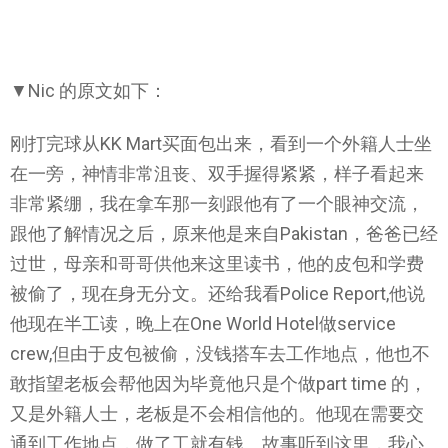
▼Nic 的原文如下：
刚打完球从KK Mart买面包出来，看到一个外籍人士坐
在一旁，神情非常沮丧、双手握得紧紧，样子看起来
非常紧绷，我在拿车那一刻跟他有了一个眼神交流，
跟他了解情况之后，原来他是来自Pakistan，爸爸已经
过世，母亲和哥哥供他来这里读书，他的皮包和学费
被偷了，现在身无分文。还给我看Police Report,他说
他现在半工读，晚上在One World Hotel做service
crew,但由于皮包被偷，没钱搭车去工作地点，他也不
敢指望老板会帮他因为毕竟他只是个做part time 的，
又是外籍人士，老板是不会相信他的。他现在需要交
通到工作地点，做了工就有钱。故事听到这里，我心