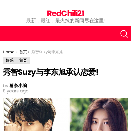
RedChili21
最新，最红，最火辣的新闻尽在这里!
You are here:
Home
首页
秀智Suzy与李东旭承认恋爱!
娱乐
首页
秀智Suzy与李东旭承认恋爱!
by
薯条小编
8 years ago