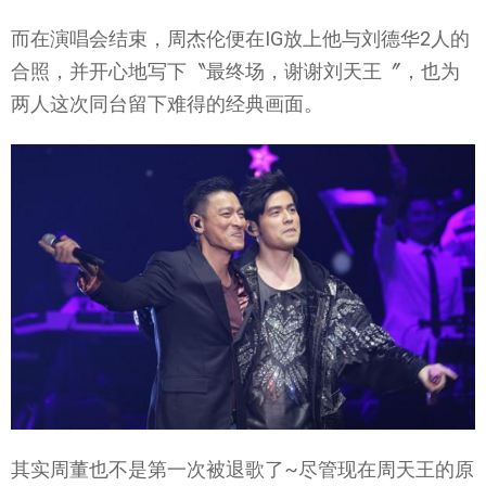
而在演唱会结束，周杰伦便在IG放上他与刘德华2人的
合照，并开心地写下〝最终场，谢谢刘天王〞，也为
两人这次同台留下难得的经典画面。
其实周董也不是第一次被退歌了~尽管现在周天王的原