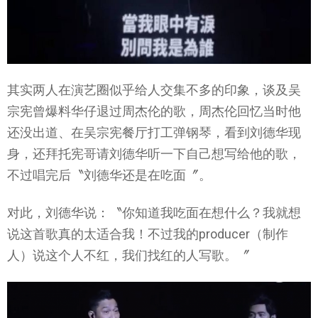
其实两人在演艺圈似乎给人交集不多的印象，谈及吴
宗宪曾爆料华仔退过周杰伦的歌，周杰伦回忆当时他
还没出道、在吴宗宪餐厅打工弹钢琴，看到刘德华现
身，还拜托宪哥请刘德华听一下自己想写给他的歌，
不过唱完后〝刘德华还是在吃面〞。
对此，刘德华说：〝你知道我吃面在想什么？我就想
说这首歌真的太适合我！不过我的producer（制作
人）说这个人不红，我们找红的人写歌。〞