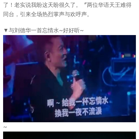
了！老实说我盼这天盼很久了。〞两位华语天王难得
同台，引来全场热烈掌声与欢呼声。
▼与刘德华一首忘情水~好好听~
~