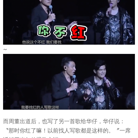
~
而周董出道后，也写了另一首歌给华仔，华仔说：
〝那时你红了嘛！以前找人写歌都是这样的。〞一席