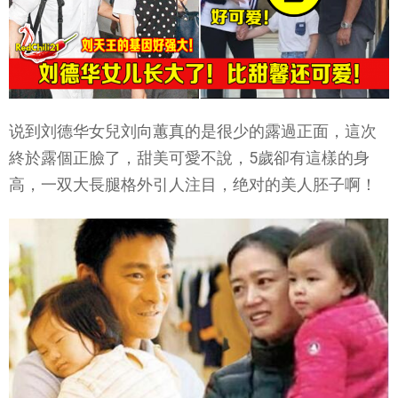
说到刘德华女兒刘向蕙真的是很少的露過正面，這次
終於露個正臉了，甜美可愛不說，5歲卻有這樣的身
高，一双大長腿格外引人注目，绝对的美人胚子啊！