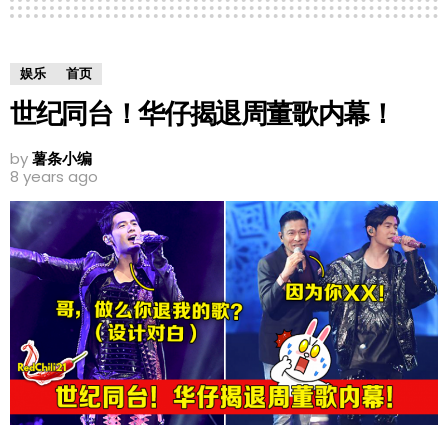
娱乐
首页
世纪同台！华仔揭退周董歌内幕！
by
薯条小编
8 years ago