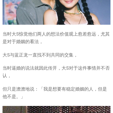
当时大S惊觉他们两人的想法价值观上愈差愈远，尤其
是对于婚姻的看法，
大S与蓝正龙一直找不到共同的交集，
当时逼婚的说法就因此传开，大S对于这件事情并不否
认，
但只是澹澹地说：「我是想要有稳定婚姻的人，但是
他不是。」