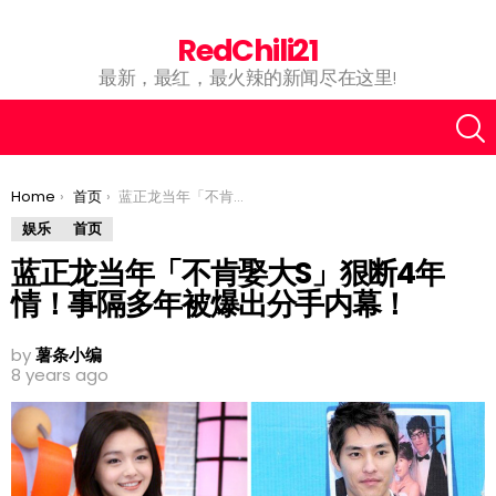
RedChili21
最新，最红，最火辣的新闻尽在这里!
You are here:
Home
首页
蓝正龙当年「不肯娶大S」狠断4年情！事隔多年被爆出分手内幕！
娱乐
首页
蓝正龙当年「不肯娶大S」狠断4年
情！事隔多年被爆出分手内幕！
by
薯条小编
8 years ago