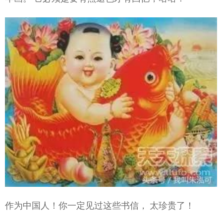
作为中国人！你一定见过这些书信， 太珍贵了！