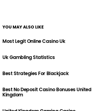
YOU MAY ALSO LIKE
Most Legit Online Casino Uk
Uk Gambling Statistics
Best Strategies For Blackjack
Best No Deposit Casino Bonuses United
Kingdom