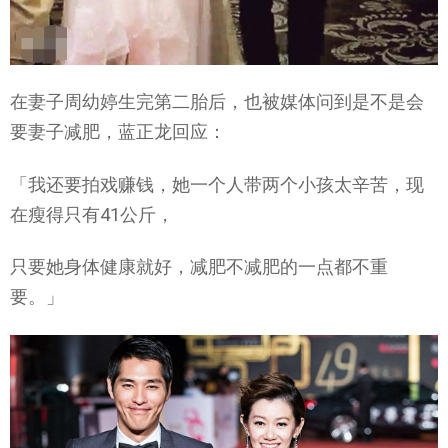
在妻子周幼婷生完第二胎后，也被媒体问到是不是会
要妻子减肥，蓝正龙回应：
「我还要拍戏赚钱，她一个人带两个小孩太辛苦，现
在瘦得只有41公斤，
只要她身体健康就好，减肥不减肥的一点都不重
要。」