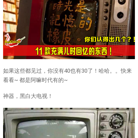
如果这些都见过，你没有40也有30了！哈哈。。快来
看看~ 都是阿嘛时代有的~
神器，黑白大电视！