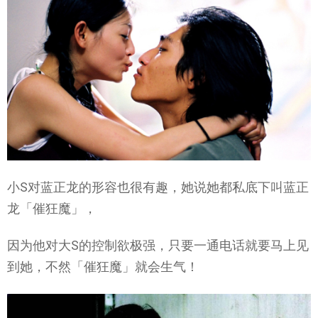
小S对蓝正龙的形容也很有趣，她说她都私底下叫蓝正
龙「催狂魔」，
因为他对大S的控制欲极强，只要一通电话就要马上见
到她，不然「催狂魔」就会生气！