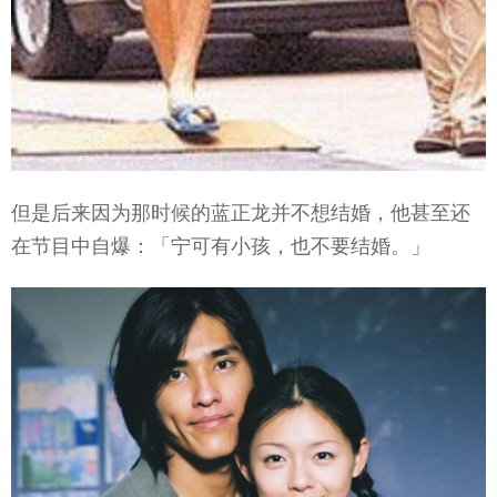
但是后来因为那时候的蓝正龙并不想结婚，他甚至还
在节目中自爆：「宁可有小孩，也不要结婚。」