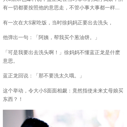
有一切都要按照他的意思走，不管小事大事都一样….
有一次在大S家吃饭，当时徐妈妈正要出去洗头，
他弹出一句：「阿姨，帮我买个葱油饼。」
「可是我要出去洗头啊！」徐妈妈不懂蓝正龙是什麽
意思。
蓝正龙回说：「那不要洗太久哦。」
这个举动，令大小S面面相觑：竟然指使未来丈母娘买
东西？！