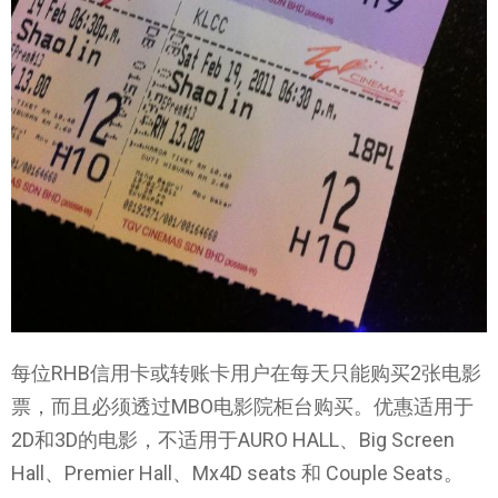
每位RHB信用卡或转账卡用户在每天只能购买2张电影
票，而且必须透过MBO电影院柜台购买。优惠适用于
2D和3D的电影，不适用于AURO HALL、Big Screen
Hall、Premier Hall、Mx4D seats 和 Couple Seats。