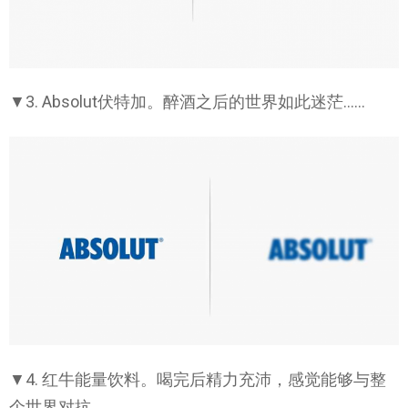
▼3. Absolut伏特加。醉酒之后的世界如此迷茫……
▼4. 红牛能量饮料。喝完后精力充沛，感觉能够与整
个世界对抗。