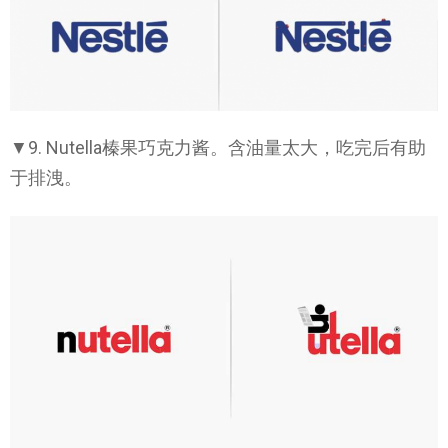
▼9. Nutella榛果巧克力酱。含油量太大，吃完后有助
于排洩。