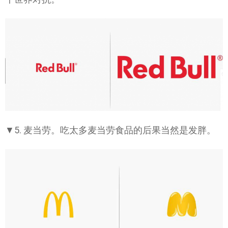
▼5. 麦当劳。吃太多麦当劳食品的后果当然是发胖。