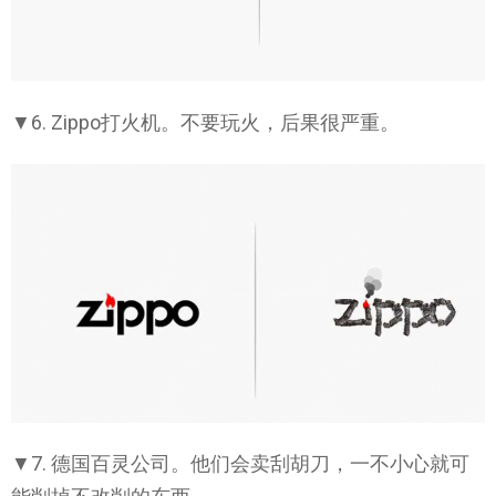
▼6. Zippo打火机。不要玩火，后果很严重。
▼7. 德国百灵公司。他们会卖刮胡刀，一不小心就可