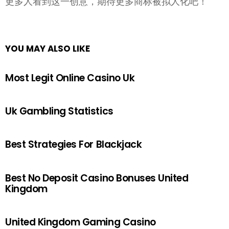
更多人看到这一创意，期待更多商标被拟人化吧！
YOU MAY ALSO LIKE
Most Legit Online Casino Uk
Uk Gambling Statistics
Best Strategies For Blackjack
Best No Deposit Casino Bonuses United
Kingdom
United Kingdom Gaming Casino