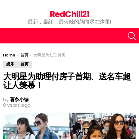
RedChili21
最新，最红，最火辣的新闻尽在这里!
You are here:
Home
首页
大明星为助理付房子首期、送名车超让人羡慕！
娱乐
首页
大明星为助理付房子首期、送名车超
让人羡慕！
by
薯条小编
8 years ago