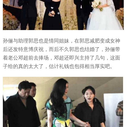
孙俪与助理郭思也是情同姐妹，在郭思减肥变成女神
后还发特意博庆祝，而后不久郭思也结婚了，孙俪带
着老公邓超前去捧场，邓超还即兴主持了几句，这面
子给的真的太大了，估计礼钱也包得相当厚实吧。