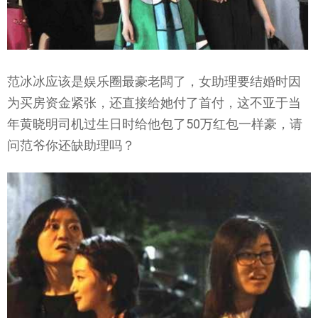
范冰冰应该是娱乐圈最豪老闆了，女助理要结婚时因
为买房资金紧张，还直接给她付了首付，这不亚于当
年黄晓明司机过生日时给他包了50万红包一样豪，请
问范爷你还缺助理吗？