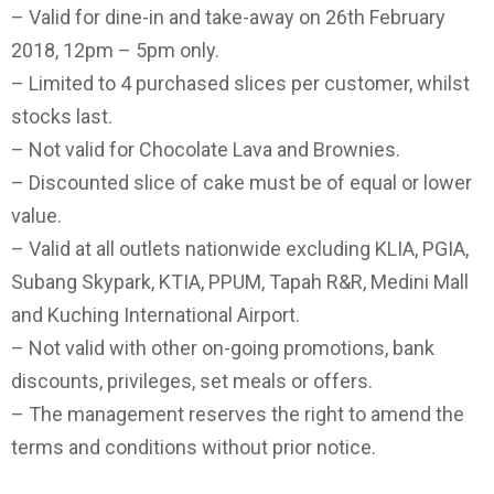
– Valid for dine-in and take-away on 26th February
2018, 12pm – 5pm only.
– Limited to 4 purchased slices per customer, whilst
stocks last.
– Not valid for Chocolate Lava and Brownies.
– Discounted slice of cake must be of equal or lower
value.
– Valid at all outlets nationwide excluding KLIA, PGIA,
Subang Skypark, KTIA, PPUM, Tapah R&R, Medini Mall
and Kuching International Airport.
– Not valid with other on-going promotions, bank
discounts, privileges, set meals or offers.
– The management reserves the right to amend the
terms and conditions without prior notice.