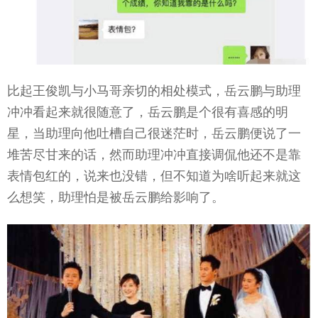
比起王俊凯与小马哥亲切的相处模式，岳云鹏与助理
冲冲看起来就很随意了，岳云鹏是个很有喜感的明
星，当助理向他吐槽自己很迷茫时，岳云鹏便说了一
堆苦尽甘来的话，然而助理冲冲直接调侃他还不是靠
表情包红的，说来也没错，但不知道为啥听起来就这
么想笑，助理怕是被岳云鹏给影响了。