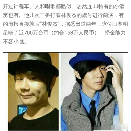
开过计程车。人和唱歌都酷似，居然连JJ特有的小酒
窝也有。他几次三番打着林俊杰的旗号进行商演，有
的海报直接就写“林俊杰“，据悉出道两年，这位山寨明
星赚了近700万台币（约合158万人民币），捞金能力
不容小瞧。