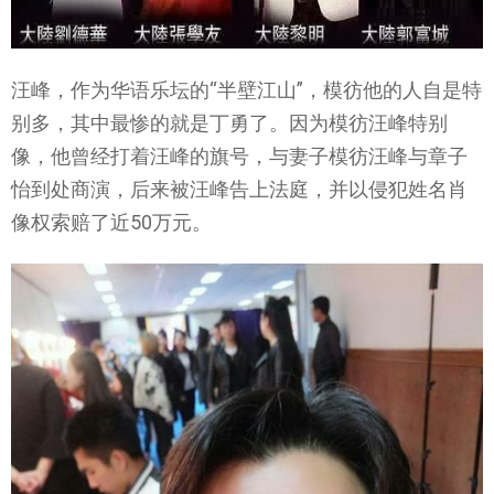
汪峰，作为华语乐坛的“半壁江山”，模彷他的人自是特
别多，其中最惨的就是丁勇了。因为模彷汪峰特别
像，他曾经打着汪峰的旗号，与妻子模彷汪峰与章子
怡到处商演，后来被汪峰告上法庭，并以侵犯姓名肖
像权索赔了近50万元。