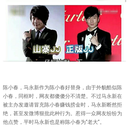
陈小春，马永新作为陈小春好替身，由于外貌酷似陈
小春，同框时，网友都傻傻分不清楚。不过马永新在
被主办发邀请冒充陈小春赚钱捞金时，马永新断然拒
绝，甚至发微博狠批此种行为。惹得一众网友纷纷为
他点赞，平时马永新也是称陈小春为”老大”。