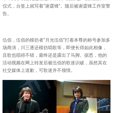
仪式，台签上就写着“谢霆锋”。随后被谢霆锋工作室警
告。
伍佰，伍佰的模彷者“月光伍佰”打着本尊的称号参加多
场商演，川三逐还模彷唱歌等，即便长得如此相像，
且歌也唱得不错，最终还是露出了马脚。据悉，他的
活动视频在网上转发后被伍佰的歌迷识破，虽然其在
社交媒体上道歉，可歌迷并不领情。