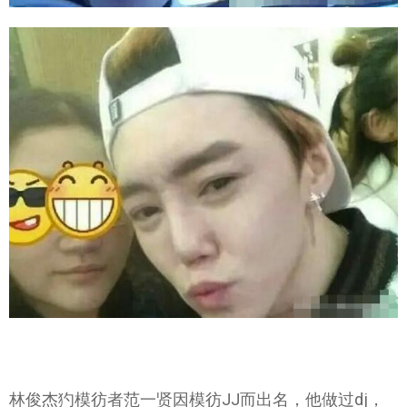
林俊杰犳模彷者范一贤因模彷JJ而出名，他做过dj，