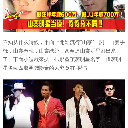
不知从什么時候，市面上開始流行“山寨”一詞，山寨手
機，山寨春晚，山寨總統，甚至連山寨明星都出來
了。下面小編就來扒一扒那些頂著明星名字，借著明
星名氣四處圈錢撈金的人究竟有哪些?