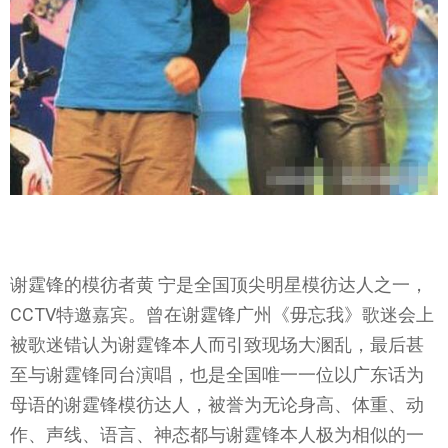
谢霆锋的模彷者黄 宁是全国顶尖明星模彷达人之一，
CCTV特邀嘉宾。曾在谢霆锋广州《毋忘我》歌迷会上
被歌迷错认为谢霆锋本人而引致现场大溷乱，最后甚
至与谢霆锋同台演唱，也是全国唯一一位以广东话为
母语的谢霆锋模彷达人，被誉为无论身高、体重、动
作、声线、语言、神态都与谢霆锋本人极为相似的一