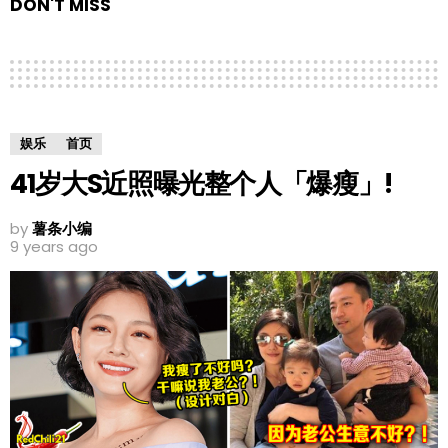
DON'T MISS
娱乐
首页
41岁大S近照曝光整个人「爆瘦」!
by
薯条小编
9 years ago