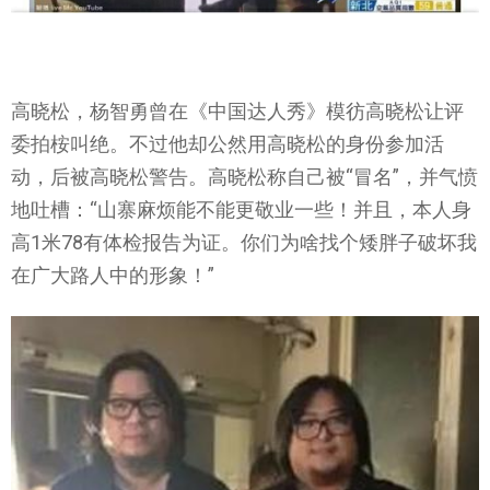
高晓松，杨智勇曾在《中国达人秀》模彷高晓松让评
委拍桉叫绝。不过他却公然用高晓松的身份参加活
动，后被高晓松警告。高晓松称自己被“冒名”，并气愤
地吐槽：“山寨麻烦能不能更敬业一些！并且，本人身
高1米78有体检报告为证。你们为啥找个矮胖子破坏我
在广大路人中的形象！”