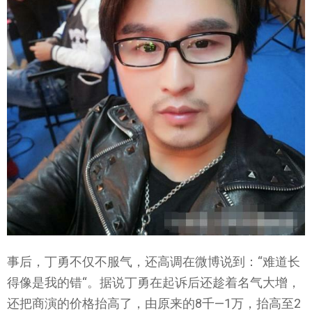
事后，丁勇不仅不服气，还高调在微博说到：“难道长
得像是我的错“。据说丁勇在起诉后还趁着名气大增，
还把商演的价格抬高了，由原来的8千—1万，抬高至2