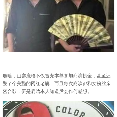
鹿晗，山寨鹿晗不仅冒充本尊参加商演捞金，甚至还
娶了个美豔的网红老婆，而且每次商演都和女粉丝亲
密合影，要是鹿晗本人知道后会作何感想。