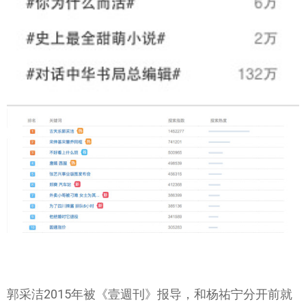
郭采洁2015年被《壹週刊》报导，和杨祐宁分开前就