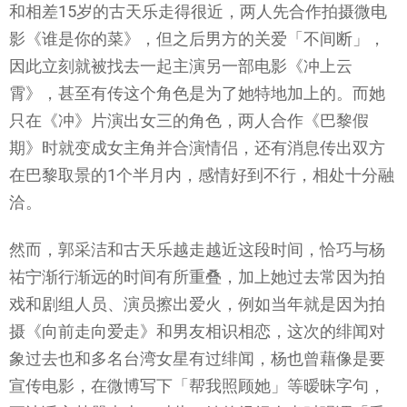
和相差15岁的古天乐走得很近，两人先合作拍摄微电
影《谁是你的菜》，但之后男方的关爱「不间断」，
因此立刻就被找去一起主演另一部电影《冲上云
霄》，甚至有传这个角色是为了她特地加上的。而她
只在《冲》片演出女三的角色，两人合作《巴黎假
期》时就变成女主角并合演情侣，还有消息传出双方
在巴黎取景的1个半月内，感情好到不行，相处十分融
洽。
然而，郭采洁和古天乐越走越近这段时间，恰巧与杨
祐宁渐行渐远的时间有所重叠，加上她过去常因为拍
戏和剧组人员、演员擦出爱火，例如当年就是因为拍
摄《向前走向爱走》和男友相识相恋，这次的绯闻对
象过去也和多名台湾女星有过绯闻，杨也曾藉像是要
宣传电影，在微博写下「帮我照顾她」等暧昧字句，