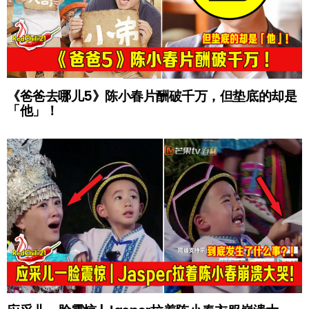
《爸爸去哪儿5》陈小春片酬破千万，但垫底的却是
「他」！