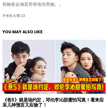
和她爸会倾其所有地培养她。」
爸爸去哪儿5
YOU MAY ALSO LIKE
《爸5》就是场约定，邓伦李沁甜蜜拍写真！看来应
采儿神预言又应验了！