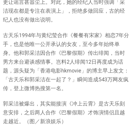
更让谣言甚嚣尘上。对此，她的经纪人当时强调「采
洁现在都是专注在表演上」，拒绝多做回应，古的经
纪人也没有做出说明。
古天乐1994年与黄纪莹合作《餐餐有宋家》相恋7年分
手，也是他唯一公开承认的女友，至今多年始终单
身。他和郭采洁因合作《巴黎假期》传出绯闻，当时
男方来台避谈感情事。岂料2人绯闻12日再度成为话
题，源头疑为「香港电影hkmovie」的博主早上发文：
「古天乐和郭采洁在一起了？」瞬间造成543万网友疯
传，登上微博热搜第一名。
郭采洁被爆出，其实能接演《冲上云霄》是古天乐刻
意安排，之后两人合作《巴黎假期》才饰演情侣且越
走越近。（图／新浪娱乐）