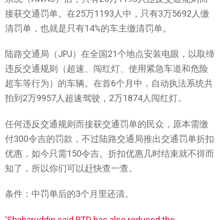
接获交通罚单。在25万1193人中，只有3万5692人缴
清罚单，也就是只有14%的车主缴清罚单。
陆路交通局（JPJ）在全国21个地点安装电眼，以取缔
违反交通规则（超速、闯红灯、使用紧急车道和危险
超车等行为）的车辆。在首6个月中，自动执法系统共
拍到2万9957人超速驾驶，2万1874人闯红灯。
任何违反交通规则而接获交通罚单的民众，原本需缴
付300令吉的罚款，不过陆路交通局推出交通罚单折扣
优惠，如今只需150令吉。折扣优惠几时结束就不得而
知了，所以你们可以赶快查一查。
条件：中罚单后的3个月里还清。
‘Shaharuddin said RTD has also reduced the