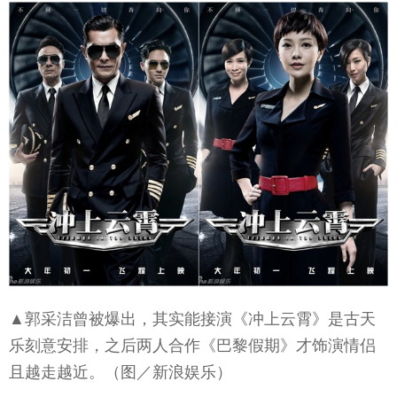
▲郭采洁曾被爆出，其实能接演《冲上云霄》是古天
乐刻意安排，之后两人合作《巴黎假期》才饰演情侣
且越走越近。（图／新浪娱乐）