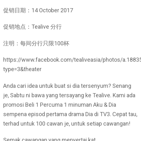
促销日期：14 October 2017
促销地点：Tealive 分行
注明：每间分行只限100杯
https://www.facebook.com/tealiveasia/photos/a.1
type=3&theater
Anda cari idea untuk buat si dia tersenyum? Senang
je, Sabtu ni bawa yang tersayang ke Tealive. Kami ada
promosi Beli 1 Percuma 1 minuman Aku & Dia
sempena episod pertama drama Dia di TV3. Cepat tau,
terhad untuk 100 cawan je, untuk setiap cawangan!
Semak cawangan yang menyertai kat