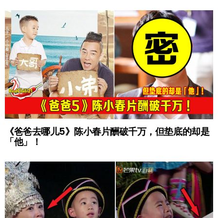
《爸爸去哪儿5》陈小春片酬破千万，但垫底的却是
「他」！