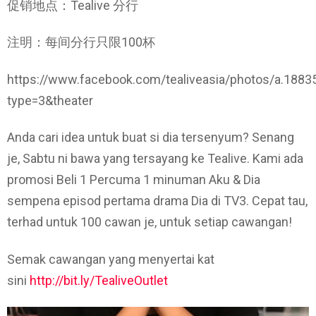
促销地点：Tealive 分行
注明：每间分行只限100杯
https://www.facebook.com/tealiveasia/photos/a.1
type=3&theater
Anda cari idea untuk buat si dia tersenyum? Senang
je, Sabtu ni bawa yang tersayang ke Tealive. Kami ada
promosi Beli 1 Percuma 1 minuman Aku & Dia
sempena episod pertama drama Dia di TV3. Cepat tau,
terhad untuk 100 cawan je, untuk setiap cawangan!
Semak cawangan yang menyertai kat
sini
http://bit.ly/TealiveOutlet