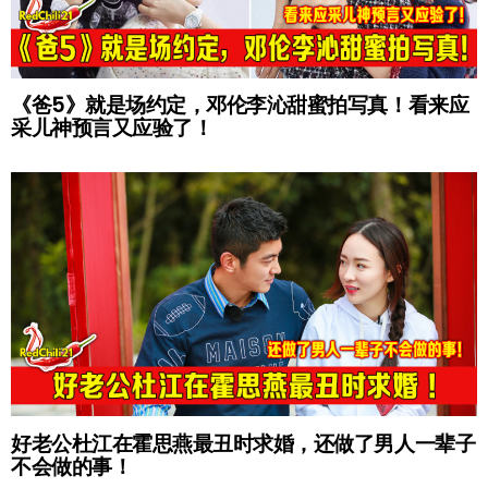
《爸5》就是场约定，邓伦李沁甜蜜拍写真！看来应
采儿神预言又应验了！
好老公杜江在霍思燕最丑时求婚，还做了男人一辈子
不会做的事！