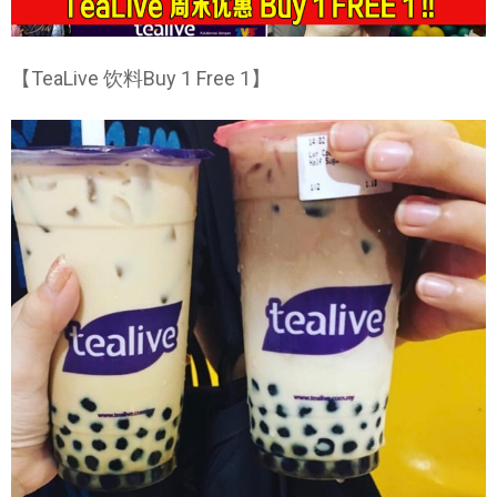
【TeaLive 饮料Buy 1 Free 1】