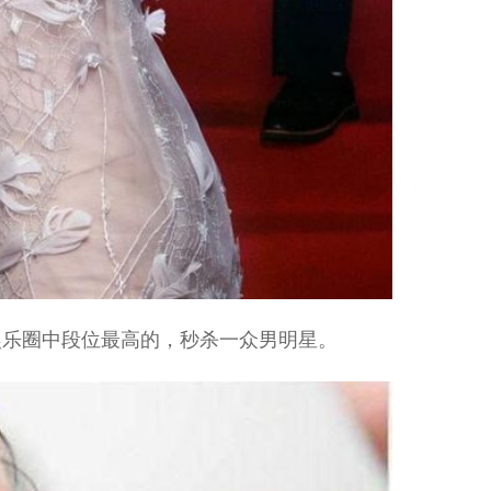
娱乐圈中段位最高的，秒杀一众男明星。