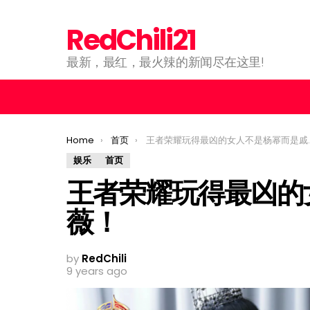
RedChili21
最新，最红，最火辣的新闻尽在这里!
You are here:
Home
首页
王者荣耀玩得最凶的女人不是杨幂而是戚薇！
娱乐
首页
王者荣耀玩得最凶的
薇！
by
RedChili
9 years ago