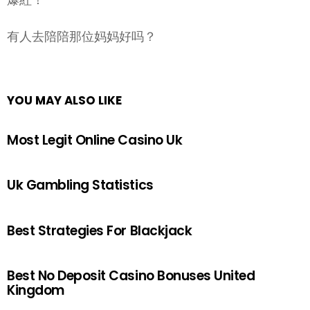
有人去陪陪那位妈妈好吗？
YOU MAY ALSO LIKE
Most Legit Online Casino Uk
Uk Gambling Statistics
Best Strategies For Blackjack
Best No Deposit Casino Bonuses United
Kingdom