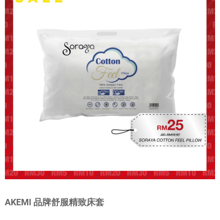
AKEMI 品牌舒服精致床套