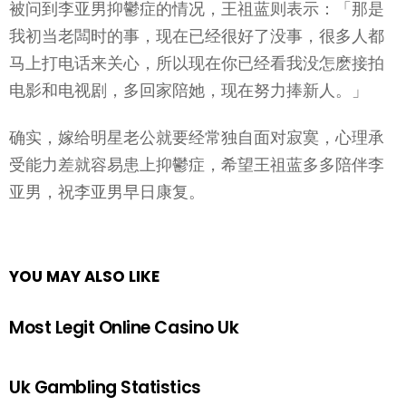
被问到李亚男抑鬱症的情况，王祖蓝则表示：「那是
我初当老闆时的事，现在已经很好了没事，很多人都
马上打电话来关心，所以现在你已经看我没怎麽接拍
电影和电视剧，多回家陪她，现在努力捧新人。」
确实，嫁给明星老公就要经常独自面对寂寞，心理承
受能力差就容易患上抑鬱症，希望王祖蓝多多陪伴李
亚男，祝李亚男早日康复。
YOU MAY ALSO LIKE
Most Legit Online Casino Uk
Uk Gambling Statistics