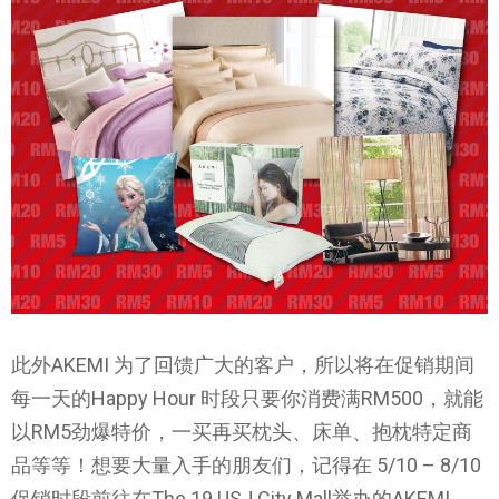
此外AKEMI 为了回馈广大的客户，所以将在促销期间
每一天的Happy Hour 时段只要你消费满RM500，就能
以RM5劲爆特价，一买再买枕头、床单、抱枕特定商
品等等！想要大量入手的朋友们，记得在 5/10 – 8/10
促销时段前往在The 19 USJ City Mall举办的AKEMI