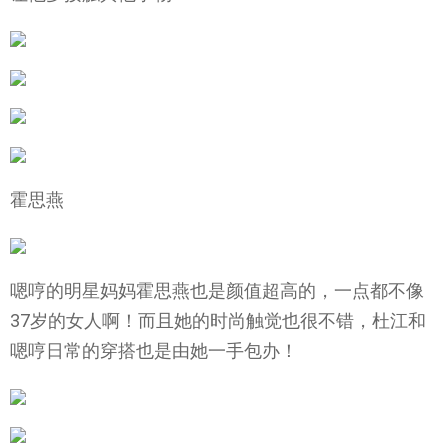
霍思燕
嗯哼的明星妈妈霍思燕也是颜值超高的，一点都不像
37岁的女人啊！而且她的时尚触觉也很不错，杜江和
嗯哼日常的穿搭也是由她一手包办！