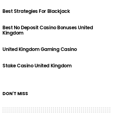
Best Strategies For Blackjack
Best No Deposit Casino Bonuses United
Kingdom
United Kingdom Gaming Casino
Stake Casino United Kingdom
DON'T MISS