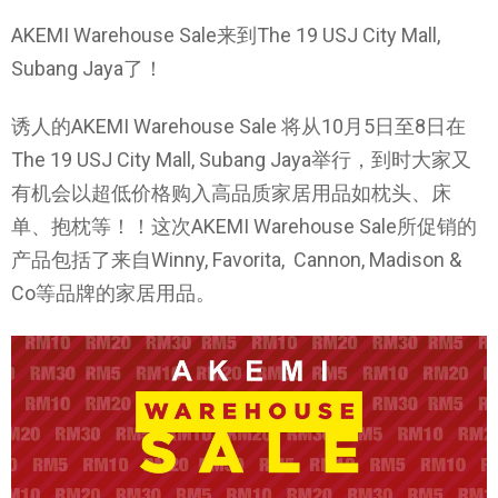
AKEMI Warehouse Sale来到The 19 USJ City Mall,
Subang Jaya了！
诱人的AKEMI Warehouse Sale 将从10月5日至8日在
The 19 USJ City Mall, Subang Jaya举行，到时大家又
有机会以超低价格购入高品质家居用品如枕头、床
单、抱枕等！！这次AKEMI Warehouse Sale所促销的
产品包括了来自Winny, Favorita, Cannon, Madison &
Co等品牌的家居用品。