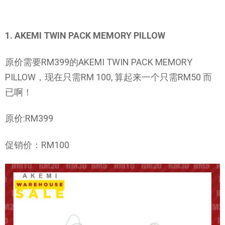
1. AKEMI TWIN PACK MEMORY PILLOW
原价需要RM399的AKEMI TWIN PACK MEMORY
PILLOW，现在只需RM 100, 算起来一个只需RM50 而
已啊！
原价:RM399
促销价：RM100