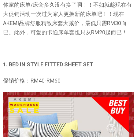
你家的床单/床套多久没有换了啊！！不如就趁现在有
大促销活动一次过为家人更换新的床单吧！！现在
AKEMI品牌舒服精致床套大减价，最低只需RM30而
已。此外，可爱的卡通床单套也只从RM20起而已！
1. BED IN STYLE FITTED SHEET SET
促销价格：RM40-RM60