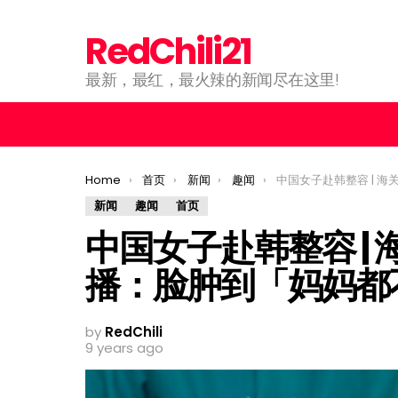
RedChili21
最新，最红，最火辣的新闻尽在这里!
You are here:
Home
首页
新闻
趣闻
中国女子赴韩整容 | 海关难辨不给出境 ！女
新闻
趣闻
首页
中国女子赴韩整容 |
播：脸肿到「妈妈都
by
RedChili
9 years ago