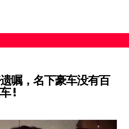
好遗嘱，名下豪车没有百
 !