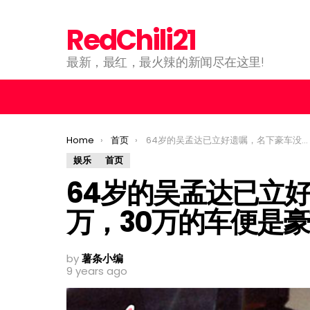
RedChili21
最新，最红，最火辣的新闻尽在这里!
You are here:
Home
首页
64岁的吴孟达已立好遗嘱，名下豪车没有百万，30万的车便是豪车 !
娱乐
首页
64岁的吴孟达已立
万，30万的车便是豪车
by
薯条小编
9 years ago