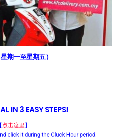
017（星期一至星期五）
L IN 3 EASY STEPS!
【
点击这里
】
nd click it during the Cluck Hour period.