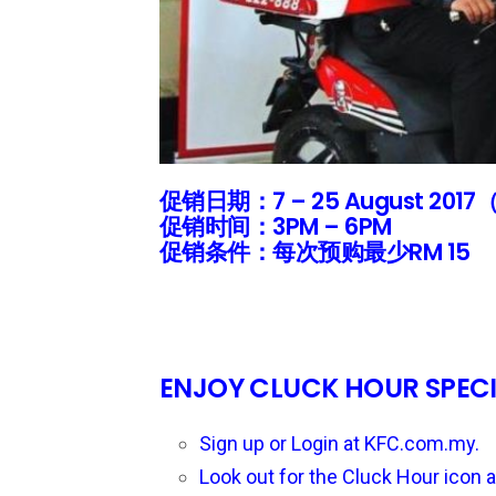
促销日期：7 – 25 August 2
促销时间：3PM – 6PM
促销条件：每次预购最少RM 15
ENJOY CLUCK HOUR SPECIA
Sign up or Login at KFC.com.my. 
Look out for the Cluck Hour icon a