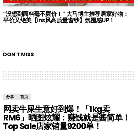
“没想到面料毫不廉价！” 大马博主推荐居家好物：
平价又绝美【ins风高质量窗纱】氛围感UP！
DON'T MISS
分享
首页
网卖牛屎生意好到爆！「1kg卖
RM6」晒图炫耀：赚钱就是酱简单！
Top Sale店家销量9200单！