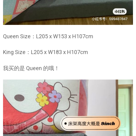
Queen Size：L205 x W153 x H107cm
King Size：L205 x W183 x H107cm
我买的是 Queen 的哦！