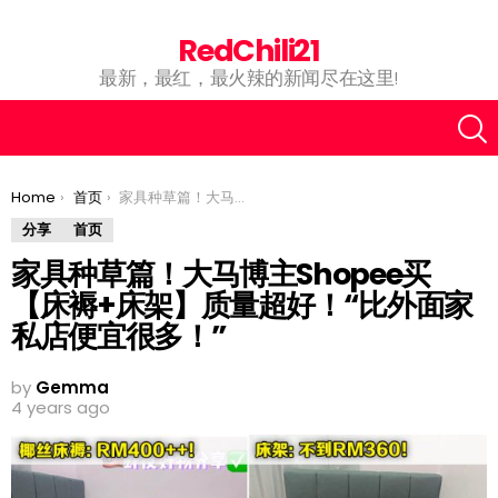
RedChili21
最新，最红，最火辣的新闻尽在这里!
You are here:
Home
首页
家具种草篇！大马博主Shopee买【床褥+床架】质量超好！“比外面家私店便宜很多！”
分享
首页
家具种草篇！大马博主Shopee买
【床褥+床架】质量超好！“比外面家
私店便宜很多！”
by
Gemma
4 years ago