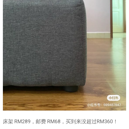
床架 RM289，邮费 RM68，买到来没超过RM360！