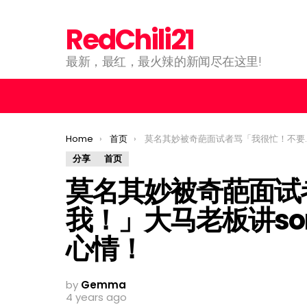
RedChili21
最新，最红，最火辣的新闻尽在这里!
You are here:
Home
首页
莫名其妙被奇葩面试者骂「我很忙！不要催我！」大马老板讲sorry：是我没有顾好你的心情！
分享
首页
莫名其妙被奇葩面试
我！」大马老板讲so
心情！
by
Gemma
4 years ago