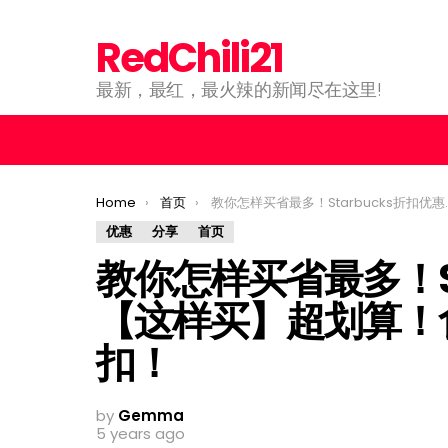
RedChili21
最新，最红，最火辣的新闻尽在这里!
You are here:
Home
首页
教你怎样买省最多！Starbucks折扣优惠【这样买】超划算！食物饮料统统都可以扣！
优惠
分享
首页
教你怎样买省最多！St
【这样买】超划算！
扣！
by
Gemma
5 years ago