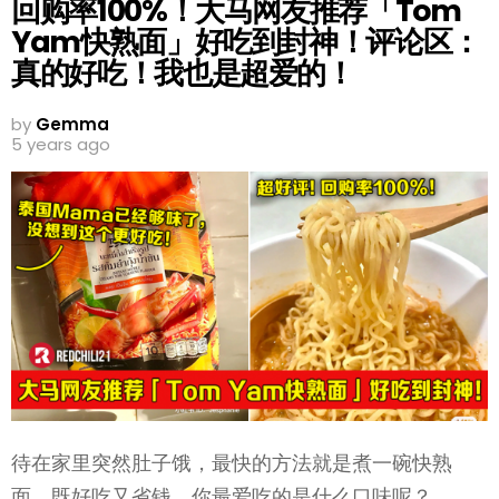
回购率100%！大马网友推荐「Tom
Yam快熟面」好吃到封神！评论区：
真的好吃！我也是超爱的！
by
Gemma
5 years ago
待在家里突然肚子饿，最快的方法就是煮一碗快熟
面，既好吃又省钱，你最爱吃的是什么口味呢？