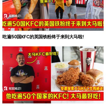
吃遍50国KFC的英国铁粉终于来到大马啦!