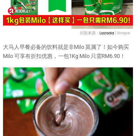
封面来源：
Lazada
| Shope
大马人早餐必备的饮料就是非Milo 莫属了！如今购买
Milo 可享有折扣优惠，一包1Kg Milo 只需RM6.90！