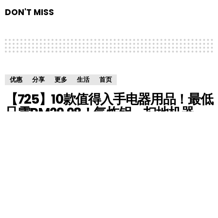
DON'T MISS
优惠
分享
更多
生活
首页
【725】10款值得入手电器用品！最低
只需RM29.98！气炸锅、扫地机器
人、喷雾冷风扇等统统都在优惠中！
by
HM小编
5 years ago