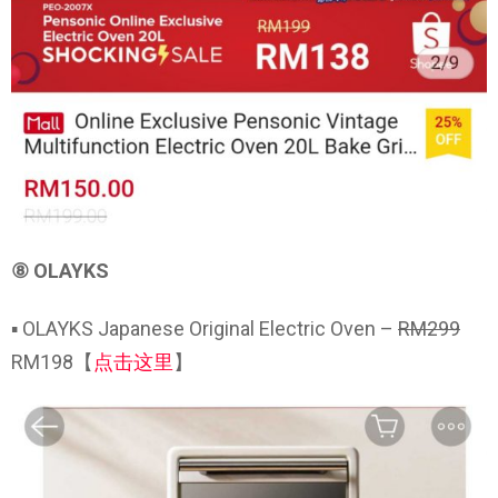
⑧ OLAYKS
▪ OLAYKS Japanese Original Electric Oven –
RM299
RM198【
点击这里
】