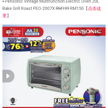
▪ Pensonic Vintage Multifunction Electric Oven 20L
Bake Grill Roast PEO-2007X
RM199
RM150【
点击这
里
】