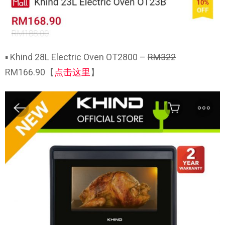
▪ Khind 28L Electric Oven OT2800 –
RM322
RM166.90【
点击这里
】