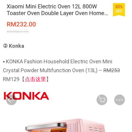
② Konka
▪ KONKA Fashion Household Electric Oven Mini
Crystal Powder Multifunction Oven (13L) –
RM253
RM129【
点击这里
】