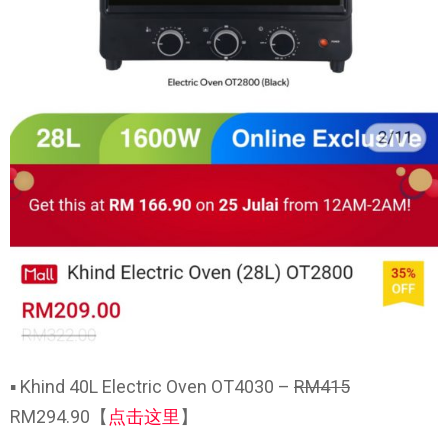
▪ Khind 40L Electric Oven OT4030 –
RM415
RM294.90【
点击这里
】