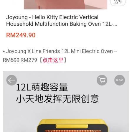
▪ Joyoung X Line Friends 12L Mini Electric Oven –
RM599
RM279【
点击这里
】