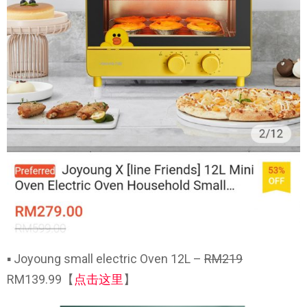
▪ Joyoung small electric Oven 12L –
RM219
RM139.99【
点击这里
】