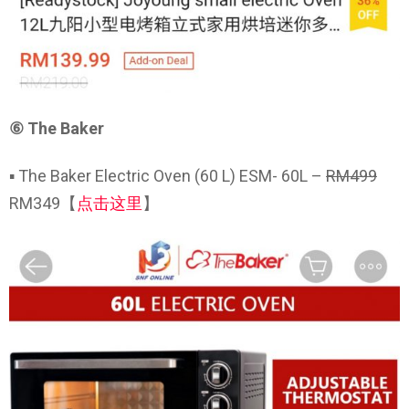
⑥ The Baker
▪ The Baker Electric Oven (60 L) ESM- 60L –
RM499
RM349【
点击这里
】