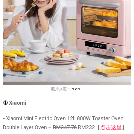
照片来源：
jd.co
①
Xiaomi
▪ Xiaomi Mini Electric Oven 12L 800W Toaster Oven
Double Layer Oven –
RM347.76
RM232【
点击这里
】