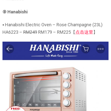
⑨ Hanabishi
▪ Hanabishi Electric Oven – Rose Champagne (23L)
HA6223 –
RM249
RM179 – RM225【
点击这里
】