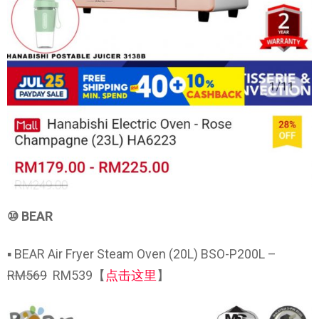
⑩ BEAR
▪ BEAR Air Fryer Steam Oven (20L) BSO-P200L –
RM569
RM539【
点击这里
】