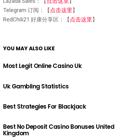
Lazada Sales：【
点击这里
】
Telegram 订阅：【
点击这里
】
RedChili21 好康分享区：【
点击这里
】
YOU MAY ALSO LIKE
Most Legit Online Casino Uk
Uk Gambling Statistics
Best Strategies For Blackjack
Best No Deposit Casino Bonuses United
Kingdom