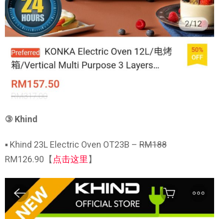
③ Khind
▪ Khind 23L Electric Oven OT23B –
RM188
RM126.90【
点击这里
】