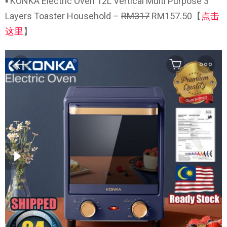
▪ KONKA Electric Oven 12L Vertical Multi Purpose 3
Layers Toaster Household –
RM317
RM157.50【
点击
这里
】