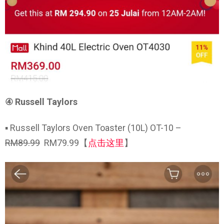
④ Russell Taylors
▪ Russell Taylors Oven Toaster (10L) OT-10 –
RM89.99
RM79.99【
点击这里
】