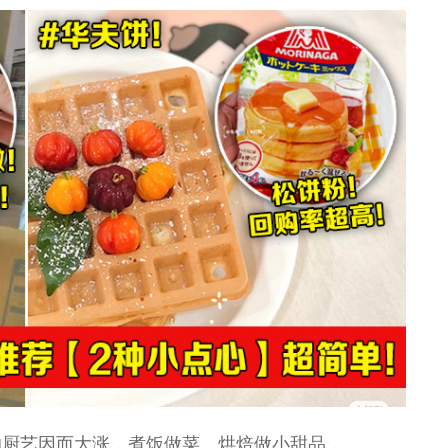
的厨艺因而大涨，煮饭做菜、烘焙做小甜品，