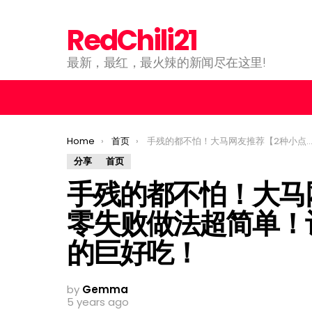
RedChili21
最新，最红，最火辣的新闻尽在这里!
You are here:
Home
首页
手残的都不怕！大马网友推荐【2种小点心】零失败做法超简单！评论区：这个松饼粉真的巨好吃！
分享
首页
手残的都不怕！大马
零失败做法超简单！
的巨好吃！
by
Gemma
5 years ago