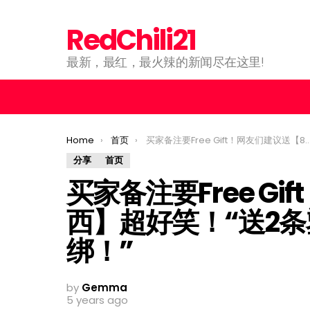
RedChili21
最新，最红，最火辣的新闻尽在这里!
You are here:
Home
首页
买家备注要Free Gift！网友们建议送【8种东西】超好笑！“送2条塑胶圈，吃不完可以绑！”
分享
首页
买家备注要Free G
西】超好笑！“送2
绑！”
by
Gemma
5 years ago