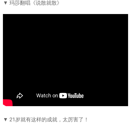
▼ 玛莎翻唱《说散就散》
▼ 21岁就有这样的成就，太厉害了！