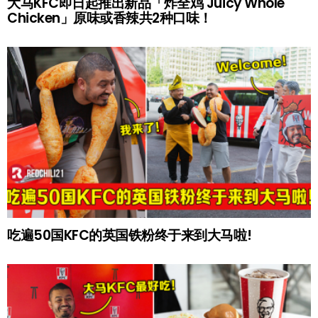
大马KFC即日起推出新品「炸全鸡 Juicy Whole
Chicken」原味或香辣共2种口味！
吃遍50国KFC的英国铁粉终于来到大马啦!