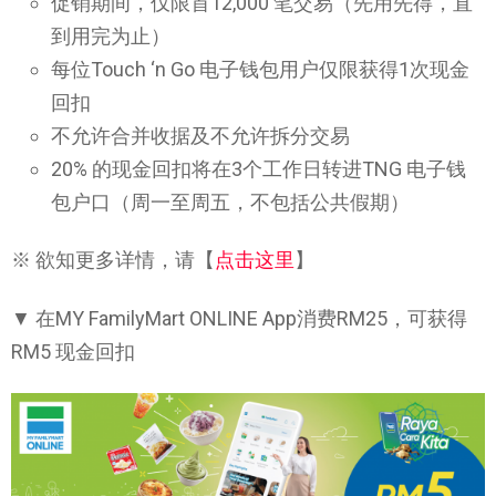
促销期间，仅限首12,000 笔交易（先用先得，直
到用完为止）
每位Touch ‘n Go 电子钱包用户仅限获得1次现金
回扣
不允许合并收据及不允许拆分交易
20% 的现金回扣将在3个工作日转进TNG 电子钱
包户口（周一至周五，不包括公共假期）
※ 欲知更多详情，请【
点击这里
】
▼ 在MY FamilyMart ONLINE App消费RM25，可获得
RM5 现金回扣