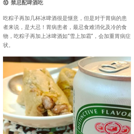
⑩ 禁忌配啤酒吃
吃粽子再加几杯冰啤酒很是惬意，但是对于胃病的患
者来说，是大忌！胃病患者，最忌食难消化及冷的食
物，吃粽子再加上冰啤酒如“雪上加霜”，会加重胃病症
状。