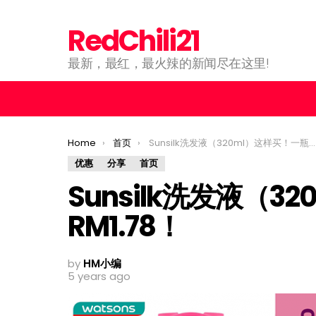
RedChili21
最新，最红，最火辣的新闻尽在这里!
You are here:
Home
首页
Sunsilk洗发液（320ml）这样买！一瓶只需RM1.78！
优惠
分享
首页
Sunsilk洗发液（
RM1.78！
by
HM小编
5 years ago