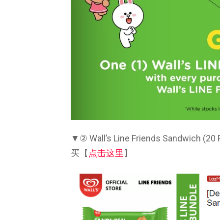
▼② Wall’s Line Friends Sandwich
买【
点击这里
】