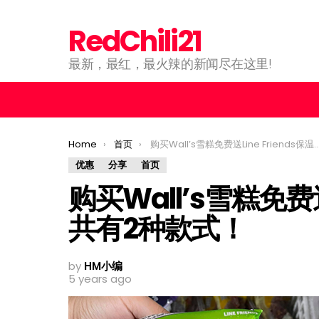
RedChili21
最新，最红，最火辣的新闻尽在这里!
You are here:
Home
首页
购买Wall’s雪糕免费送Line Friends保温袋！共有2种款式！
优惠
分享
首页
购买Wall’s雪糕免费送
共有2种款式！
by
HM小编
5 years ago