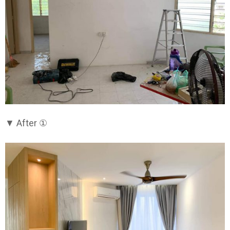
▼ After ①