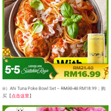
iii）Ahi Tuna Poke Bowl Set –
RM30.40
RM18.99；购
买【
点击这里
】