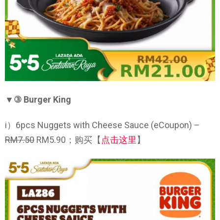
▼③
Burger King
i）6pcs Nuggets with Cheese Sauce (eCoupon) –
RM7.50
RM5.90；购买【
点击这里
】