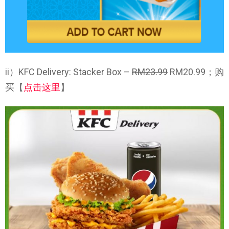
ii）KFC Delivery: Stacker Box –
RM23.99
RM20.99；购
买【
点击这里
】