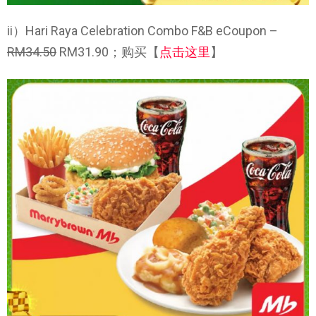
ii）Hari Raya Celebration Combo F&B eCoupon –
RM34.50
RM31.90；购买【
点击这里
】