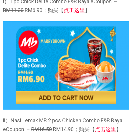
i）1 pc Chick Delite Combo F&B Raya eCoupon –
RM11.30
RM6.90；购买【
点击这里
】
ii）Nasi Lemak MB 2 pcs Chicken Combo F&B Raya
eCoupon –
RM16.50
RM14.90；购买【
点击这里
】