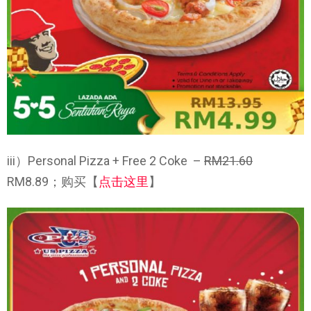
iii）Personal Pizza + Free 2 Coke –
RM21.60
RM8.89；购买【
点击这里
】