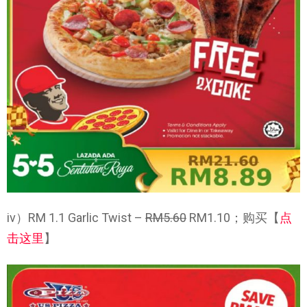
iv）RM 1.1 Garlic Twist –
RM5.60
RM1.10；购买【
点
击这里
】