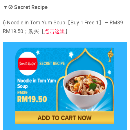
▼② Secret Recipe
i) Noodle in Tom Yum Soup【Buy 1 Free 1】 –
RM39
RM19.50；购买【
点击这里
】