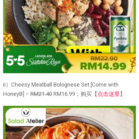
ii）Cheesy Meatball Bolognese Set [Come with
HoneyB] –
RM21.40
RM16.99；购买【
点击这里
】