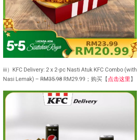
iii）KFC Delivery: 2 x 2-pc Nasti Atuk KFC Combo (with
Nasi Lemak) –
RM35.98
RM29.99；购买【
点击这里
】