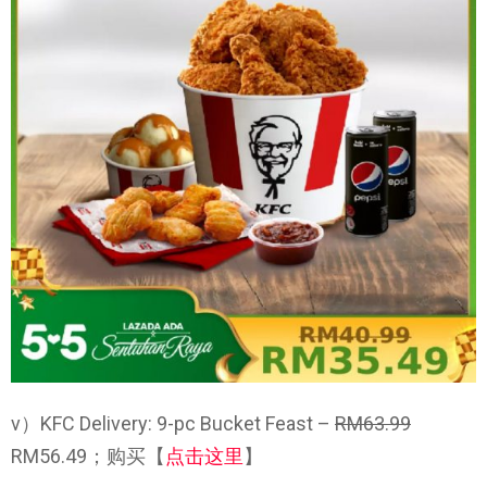
v）KFC Delivery: 9-pc Bucket Feast –
RM63.99
RM56.49；购买【
点击这里
】