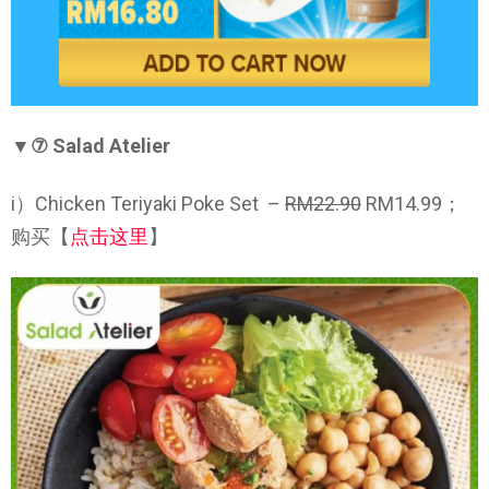
▼⑦ Salad Atelier
i）Chicken Teriyaki Poke Set –
RM22.90
RM14.99；
购买【
点击这里
】