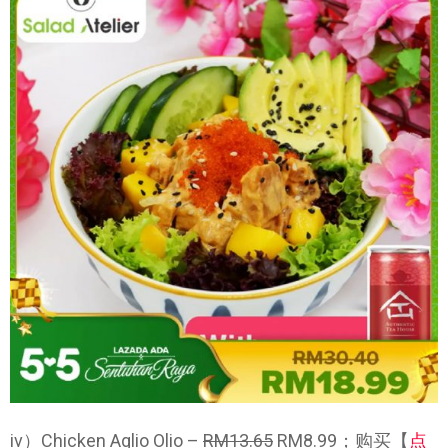
iv）Chicken Aglio Olio –
RM13.65
RM8.99；购买【
点