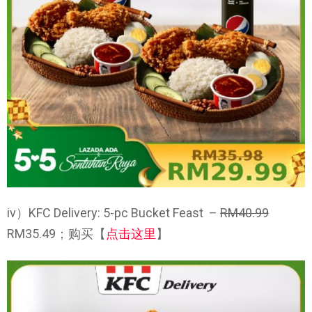
iv）KFC Delivery: 5-pc Bucket Feast –
RM40.99
RM35.49；购买【
点击这里
】