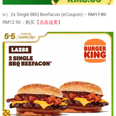
iv）2x Single BBQ Beefacon (eCoupon) –
RM17.80
RM12.90；购买【
点击这里
】