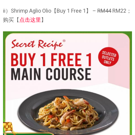
ii）Shrimp Aglio Olio【Buy 1 Free 1】 –
RM44
RM22；
购买【
点击这里
】