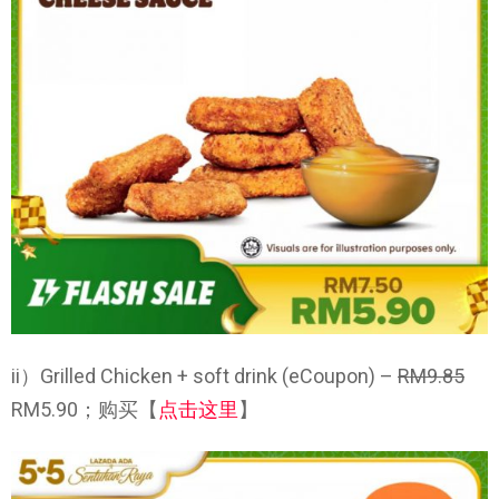
ii）Grilled Chicken + soft drink (eCoupon) –
RM9.85
RM5.90；购买【
点击这里
】