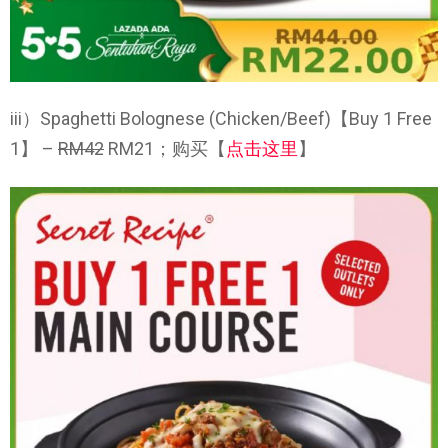
iii）Spaghetti Bolognese (Chicken/Beef)【Buy 1 Free
1】 –
RM42
RM21；购买【
点击这里
】