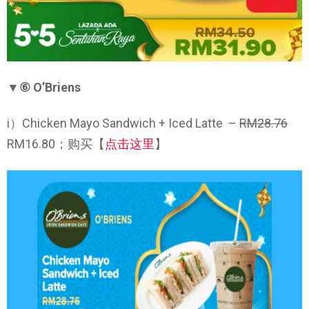
▼⑥ O’Briens
i）Chicken Mayo Sandwich + Iced Latte –
RM28.76
RM16.80；购买【
点击这里
】