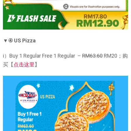
▼④ US Pizza
i）Buy 1 Regular Free 1 Regular –
RM63.60
RM20；购
买【
点击这里
】