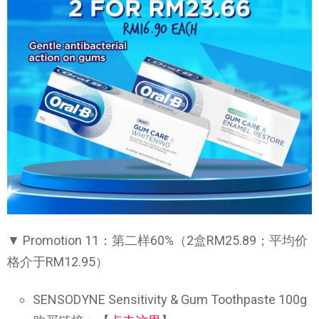
▼ Promotion 11：第二样60%（2盒RM25.89；平均价
格介于RM12.95）
SENSODYNE Sensitivity & Gum Toothpaste 100g