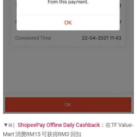
▼iii）
ShopeePay Offline Daily Cashback
：在TF Value-
Mart 消费RM15 可获得RM3 回扣