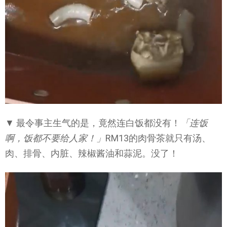
▼ 最令事主生气的是，竟然连白饭都没有！
「连饭
啊，饭都不要给人家！」
RM13的肉骨茶就只有汤、
肉、排骨、内脏、辣椒酱油和蒜泥。没了！