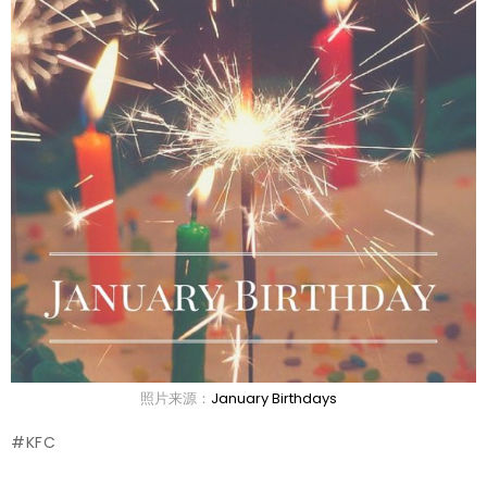
照片来源：
January Birthdays
KFC