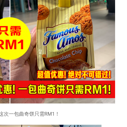
了！这次一包曲奇饼只需RM1！